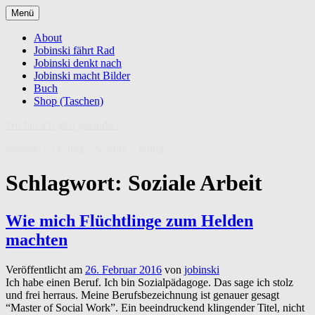
Zum
Menü
Inhalt
springen
About
Jobinski fährt Rad
Jobinski denkt nach
Jobinski macht Bilder
Buch
Shop (Taschen)
Wo bin ich jetzt gelandet?
jobinski – cycling – writing – doing
Schlagwort:
Soziale Arbeit
Wie mich Flüchtlinge zum Helden
machten
Veröffentlicht am
26. Februar 2016
von
jobinski
Ich habe einen Beruf. Ich bin Sozialpädagoge. Das sage ich stolz
und frei herraus. Meine Berufsbezeichnung ist genauer gesagt
“Master of Social Work”. Ein beeindruckend klingender Titel, nicht