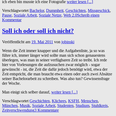
ich eben bin musste ich eine Fotografie
weiter lesen [...]
Verschlagwortet
Bachelor
,
Dummheit
,
Geschichten
,
Missgeschick
,
Pause
,
Soziale Arbeit
,
Soziale Netze
,
Web 2.0
Schreib einen
Kommentar
Soll ich oder soll ich nicht?
Veröffentlicht am
19. Mai 2011
von
jobinski
Wenn die Zeit immer knapper und die Aufgabenliste, ja so was
führe ich, immer länger wird sollte man sich schon genauestens
überlegen, was man in seiner verfügbaren Zeit so treibt. Ich rede
hier von Vorlesungen die aufzusuchen zwar möglich - sogar
gewünscht - ist, die Zeit die dafür jedoch benötigt wird, etwa der
Zeit entspricht, die man braucht etwa einen oder auch zwei Absätze
seiner Bachelorarbeit zu schreiben. Was also tun? Gewissensfrage
der Woche.
Man einigt sich selber darauf,
weiter lesen [...]
Verschlagwortet
Geschichten
,
Klichees
,
KSFH
,
Menschen
,
München
,
Musik
,
Soziale Arbeit
,
Studenten
,
Studium
,
Stuhlkreis
,
Zeitverschwendung
3 Kommentare