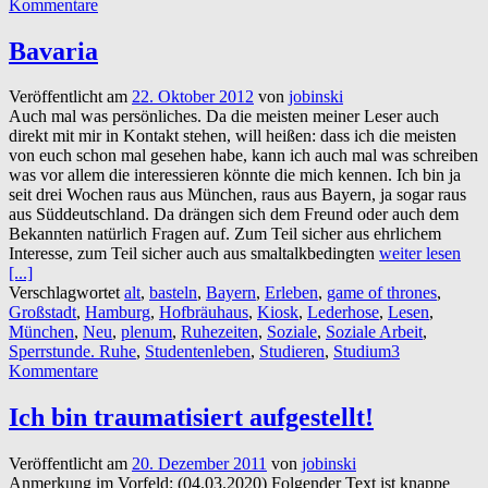
Kommentare
Bavaria
Veröffentlicht am
22. Oktober 2012
von
jobinski
Auch mal was persönliches. Da die meisten meiner Leser auch
direkt mit mir in Kontakt stehen, will heißen: dass ich die meisten
von euch schon mal gesehen habe, kann ich auch mal was schreiben
was vor allem die interessieren könnte die mich kennen. Ich bin ja
seit drei Wochen raus aus München, raus aus Bayern, ja sogar raus
aus Süddeutschland. Da drängen sich dem Freund oder auch dem
Bekannten natürlich Fragen auf. Zum Teil sicher aus ehrlichem
Interesse, zum Teil sicher auch aus smaltalkbedingten
weiter lesen
[...]
Verschlagwortet
alt
,
basteln
,
Bayern
,
Erleben
,
game of thrones
,
Großstadt
,
Hamburg
,
Hofbräuhaus
,
Kiosk
,
Lederhose
,
Lesen
,
München
,
Neu
,
plenum
,
Ruhezeiten
,
Soziale
,
Soziale Arbeit
,
Sperrstunde. Ruhe
,
Studentenleben
,
Studieren
,
Studium
3
Kommentare
Ich bin traumatisiert aufgestellt!
Veröffentlicht am
20. Dezember 2011
von
jobinski
Anmerkung im Vorfeld: (04.03.2020) Folgender Text ist knappe