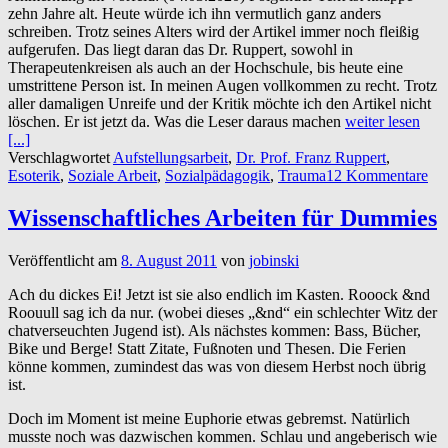
zehn Jahre alt. Heute würde ich ihn vermutlich ganz anders
schreiben. Trotz seines Alters wird der Artikel immer noch fleißig
aufgerufen. Das liegt daran das Dr. Ruppert, sowohl in
Therapeutenkreisen als auch an der Hochschule, bis heute eine
umstrittene Person ist. In meinen Augen vollkommen zu recht. Trotz
aller damaligen Unreife und der Kritik möchte ich den Artikel nicht
löschen. Er ist jetzt da. Was die Leser daraus machen
weiter lesen
[...]
Verschlagwortet
Aufstellungsarbeit
,
Dr. Prof. Franz Ruppert
,
Esoterik
,
Soziale Arbeit
,
Sozialpädagogik
,
Trauma
12 Kommentare
Wissenschaftliches Arbeiten für Dummies
Veröffentlicht am
8. August 2011
von
jobinski
Ach du dickes Ei! Jetzt ist sie also endlich im Kasten. Rooock &nd
Roouull sag ich da nur. (wobei dieses „&nd“ ein schlechter Witz der
chatverseuchten Jugend ist). Als nächstes kommen: Bass, Bücher,
Bike und Berge! Statt Zitate, Fußnoten und Thesen. Die Ferien
könne kommen, zumindest das was von diesem Herbst noch übrig
ist.
Doch im Moment ist meine Euphorie etwas gebremst. Natürlich
musste noch was dazwischen kommen. Schlau und angeberisch wie