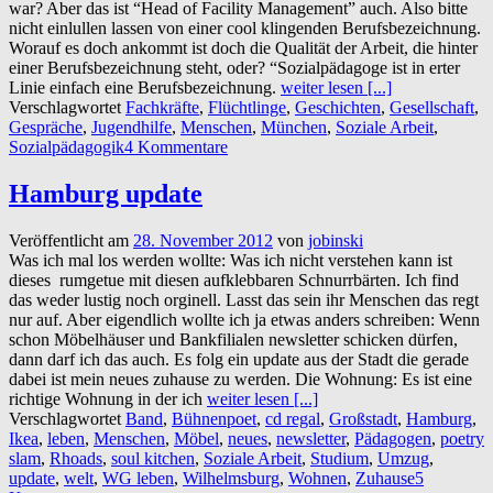
war? Aber das ist “Head of Facility Management” auch. Also bitte
nicht einlullen lassen von einer cool klingenden Berufsbezeichnung.
Worauf es doch ankommt ist doch die Qualität der Arbeit, die hinter
einer Berufsbezeichnung steht, oder? “Sozialpädagoge ist in erter
Linie einfach eine Berufsbezeichnung.
weiter lesen [...]
Verschlagwortet
Fachkräfte
,
Flüchtlinge
,
Geschichten
,
Gesellschaft
,
Gespräche
,
Jugendhilfe
,
Menschen
,
München
,
Soziale Arbeit
,
Sozialpädagogik
4 Kommentare
Hamburg update
Veröffentlicht am
28. November 2012
von
jobinski
Was ich mal los werden wollte: Was ich nicht verstehen kann ist
dieses rumgetue mit diesen aufklebbaren Schnurrbärten. Ich find
das weder lustig noch orginell. Lasst das sein ihr Menschen das regt
nur auf. Aber eigendlich wollte ich ja etwas anders schreiben: Wenn
schon Möbelhäuser und Bankfilialen newsletter schicken dürfen,
dann darf ich das auch. Es folg ein update aus der Stadt die gerade
dabei ist mein neues zuhause zu werden. Die Wohnung: Es ist eine
richtige Wohnung in der ich
weiter lesen [...]
Verschlagwortet
Band
,
Bühnenpoet
,
cd regal
,
Großstadt
,
Hamburg
,
Ikea
,
leben
,
Menschen
,
Möbel
,
neues
,
newsletter
,
Pädagogen
,
poetry
slam
,
Rhoads
,
soul kitchen
,
Soziale Arbeit
,
Studium
,
Umzug
,
update
,
welt
,
WG leben
,
Wilhelmsburg
,
Wohnen
,
Zuhause
5