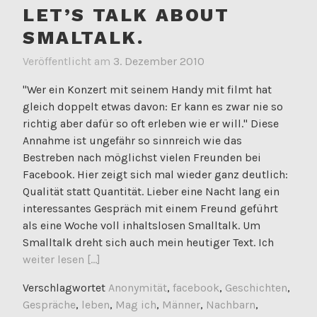
LET’S TALK ABOUT
SMALTALK.
Veröffentlicht am
3. Dezember 2010
"Wer ein Konzert mit seinem Handy mit filmt hat
gleich doppelt etwas davon: Er kann es zwar nie so
richtig aber dafür so oft erleben wie er will." Diese
Annahme ist ungefähr so sinnreich wie das
Bestreben nach möglichst vielen Freunden bei
Facebook. Hier zeigt sich mal wieder ganz deutlich:
Qualität statt Quantität. Lieber eine Nacht lang ein
interessantes Gespräch mit einem Freund geführt
als eine Woche voll inhaltslosen Smalltalk. Um
Smalltalk dreht sich auch mein heutiger Text. Ich
weiter lesen [...]
Verschlagwortet
Anonymität
,
facebook
,
Geschichten
,
Gespräche
,
leben
,
Mag ich
,
Männer
,
Nachbarn
,