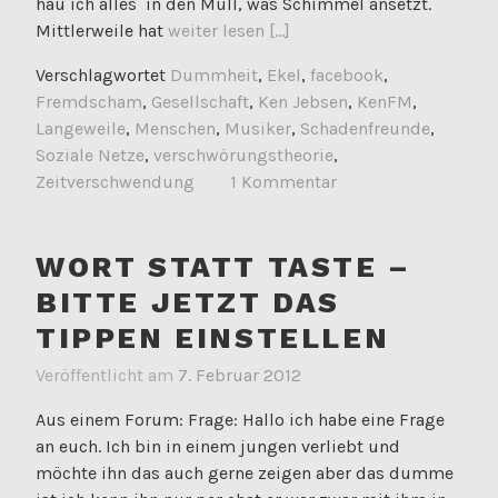
hau ich alles in den Müll, was Schimmel ansetzt.
Mittlerweile hat
weiter lesen [...]
Verschlagwortet
Dummheit
,
Ekel
,
facebook
,
Fremdscham
,
Gesellschaft
,
Ken Jebsen
,
KenFM
,
Langeweile
,
Menschen
,
Musiker
,
Schadenfreunde
,
Soziale Netze
,
verschwörungstheorie
,
Zeitverschwendung
1 Kommentar
WORT STATT TASTE –
BITTE JETZT DAS
TIPPEN EINSTELLEN
Veröffentlicht am
7. Februar 2012
Aus einem Forum: Frage: Hallo ich habe eine Frage
an euch. Ich bin in einem jungen verliebt und
möchte ihn das auch gerne zeigen aber das dumme