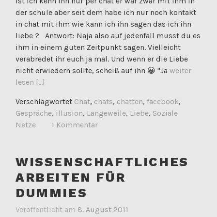
ist ich kenn ihn nur per chat er war zwar mit ihm in
der schule aber seit dem habe ich nur noch kontakt
in chat mit ihm wie kann ich ihn sagen das ich ihn
liebe ? Antwort: Naja also auf jedenfall musst du es
ihm in einem guten Zeitpunkt sagen. Vielleicht
verabredet ihr euch ja mal. Und wenn er die Liebe
nicht erwiedern sollte, scheiß auf ihn 😀 "Ja
weiter
lesen [...]
Verschlagwortet
Chat
,
chats
,
chatten
,
facebook
,
Gespräche
,
illusion
,
Langeweile
,
Liebe
,
Soziale
Netze
1 Kommentar
WISSENSCHAFTLICHES
ARBEITEN FÜR
DUMMIES
Veröffentlicht am
8. August 2011