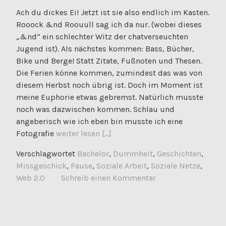
Ach du dickes Ei! Jetzt ist sie also endlich im Kasten.
Rooock &nd Roouull sag ich da nur. (wobei dieses
„&nd“ ein schlechter Witz der chatverseuchten
Jugend ist). Als nächstes kommen: Bass, Bücher,
Bike und Berge! Statt Zitate, Fußnoten und Thesen.
Die Ferien könne kommen, zumindest das was von
diesem Herbst noch übrig ist. Doch im Moment ist
meine Euphorie etwas gebremst. Natürlich musste
noch was dazwischen kommen. Schlau und
angeberisch wie ich eben bin musste ich eine
Fotografie
weiter lesen [...]
Verschlagwortet
Bachelor
,
Dummheit
,
Geschichten
,
Missgeschick
,
Pause
,
Soziale Arbeit
,
Soziale Netze
,
Web 2.0
Schreib einen Kommentar