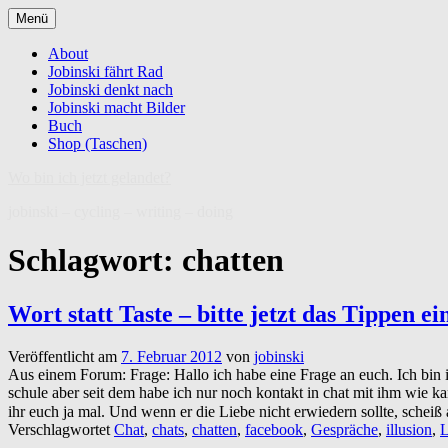
Zum
Menü
Inhalt
springen
About
Jobinski fährt Rad
Jobinski denkt nach
Jobinski macht Bilder
Buch
Shop (Taschen)
Wo bin ich jetzt gelandet?
jobinski – cycling – writing – doing
Schlagwort:
chatten
Wort statt Taste – bitte jetzt das Tippen ei
Veröffentlicht am
7. Februar 2012
von
jobinski
Aus einem Forum: Frage: Hallo ich habe eine Frage an euch. Ich bin i
schule aber seit dem habe ich nur noch kontakt in chat mit ihm wie ka
ihr euch ja mal. Und wenn er die Liebe nicht erwiedern sollte, scheiß
Verschlagwortet
Chat
,
chats
,
chatten
,
facebook
,
Gespräche
,
illusion
,
L