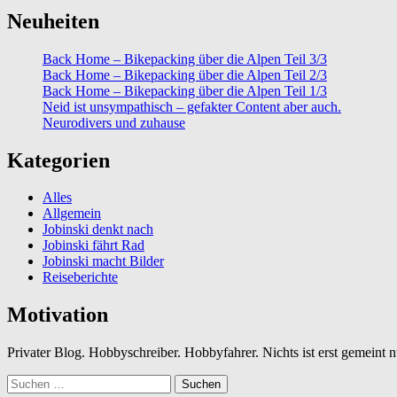
Neuheiten
Back Home – Bikepacking über die Alpen Teil 3/3
Back Home – Bikepacking über die Alpen Teil 2/3
Back Home – Bikepacking über die Alpen Teil 1/3
Neid ist unsympathisch – gefakter Content aber auch.
Neurodivers und zuhause
Kategorien
Alles
Allgemein
Jobinski denkt nach
Jobinski fährt Rad
Jobinski macht Bilder
Reiseberichte
Motivation
Privater Blog. Hobbyschreiber. Hobbyfahrer. Nichts ist erst gemeint
Suchen