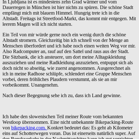
In Ljubljana ist es mindestens zehn Grad wärmer und vom
Dauerregen in München ist hier nichts zu spüren. Die schöne Stadt
empfängt mich mit blauem Himmel. Hungrig trete ich in die
Altstadt. Freitags ist Streetfood-Markt, das kommt mir entgegen. Mit
leerem Magen will ich nicht starten.
Ein Teil von mir würde gerne noch ein wenig durch die schöne
Altstadt stromern. Gleichzeitig bin ich schnell von der Menge an
Menschen überfordert und ich habe noch einen weiten Weg vor mir.
Also Radcomputer an, rauf auf den Sattel und raus aus der Stadt.
Die Sitzbank, die ich ansteuere, um dort meine Alltagskleidung
auszuziehen und meine Radkleidung anzuziehen, entpuppt sich als
doch nicht so abseitig, wie zuerst angenommen. Ausgerechnet als
ich in meine Radhose schlüpfe, schlendert eine Gruppe Menschen
vorbei, deren fröhliches Plaudern verstummt, als sie an mir
vorbeikommt. Unangenehm.
Nach dieser Begegnung sehe ich zu, dass ich Land gewinne.
Ich habe den slowenischen Teil meiner Route vom bekannten
Westloop übernommen. Eine nicht unbekannte Bikepacking-Route
von
bikepacking.com.
Konkret bedeutet das: Es geht ab Kilometer
eins auf Schotterwegen voran. Das ist einerseits natürlich super. Auf
den Berufsverkehr in der Nachmittagshitze kann ich gut verzichten.