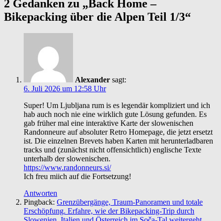
2 Gedanken zu „
Back Home –
Bikepacking über die Alpen Teil 1/3
“
Alexander
sagt:
6. Juli 2026 um 12:58 Uhr
Super! Um Ljubljana rum is es legendär kompliziert und ich
hab auch noch nie eine wirklich gute Lösung gefunden. Es
gab früher mal eine interaktive Karte der slowenischen
Randonneure auf absoluter Retro Homepage, die jetzt ersetzt
ist. Die einzelnen Brevets haben Karten mit herunterladbaren
tracks und (zunächst nicht offensichtlich) englische Texte
unterhalb der slowenischen.
https://www.randonneurs.si/
Ich freu miich auf die Fortsetzung!
Antworten
Pingback:
Grenzübergänge, Traum-Panoramen und totale
Erschöpfung. Erfahre, wie der Bikepacking-Trip durch
Slowenien, Italien und Österreich im Soča-Tal weitergeht.