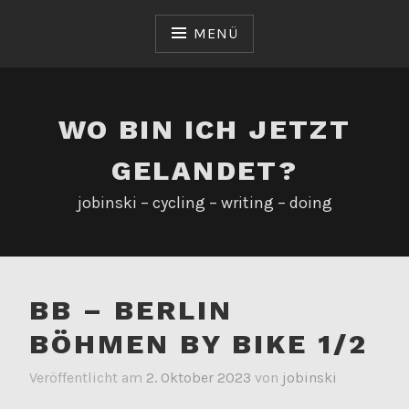
Zum
Inhalt
MENÜ
springen
WO BIN ICH JETZT
GELANDET?
jobinski – cycling – writing – doing
BB – BERLIN
BÖHMEN BY BIKE 1/2
Veröffentlicht am
2. Oktober 2023
von
jobinski