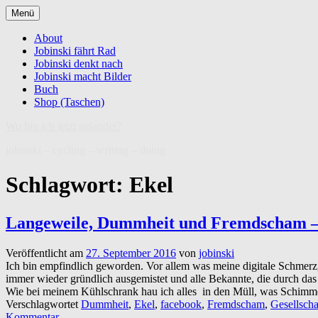
Zum
Menü
Inhalt
springen
About
Jobinski fährt Rad
Jobinski denkt nach
Jobinski macht Bilder
Buch
Shop (Taschen)
Wo bin ich jetzt gelandet?
jobinski – cycling – writing – doing
Schlagwort:
Ekel
Langeweile, Dummheit und Fremdscham – D
Veröffentlicht am
27. September 2016
von
jobinski
Ich bin empfindlich geworden. Vor allem was meine digitale Schmerzg
immer wieder gründlich ausgemistet und alle Bekannte, die durch das
Wie bei meinem Kühlschrank hau ich alles in den Müll, was Schimmel
Verschlagwortet
Dummheit
,
Ekel
,
facebook
,
Fremdscham
,
Gesellscha
Kommentar