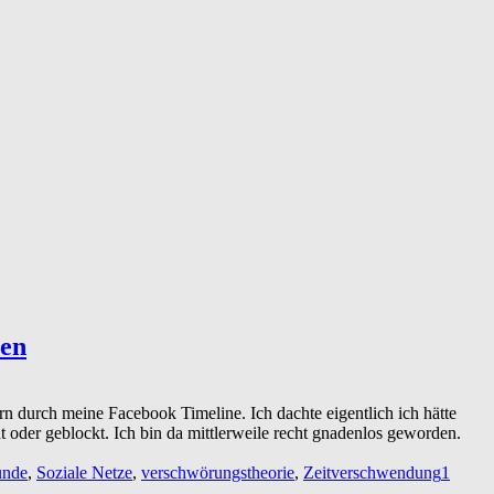
uen
n durch meine Facebook Timeline. Ich dachte eigentlich ich hätte
 oder geblockt. Ich bin da mittlerweile recht gnadenlos geworden.
unde
,
Soziale Netze
,
verschwörungstheorie
,
Zeitverschwendung
1