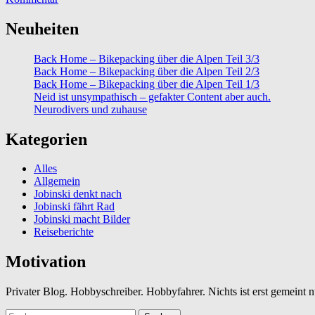
Neuheiten
Back Home – Bikepacking über die Alpen Teil 3/3
Back Home – Bikepacking über die Alpen Teil 2/3
Back Home – Bikepacking über die Alpen Teil 1/3
Neid ist unsympathisch – gefakter Content aber auch.
Neurodivers und zuhause
Kategorien
Alles
Allgemein
Jobinski denkt nach
Jobinski fährt Rad
Jobinski macht Bilder
Reiseberichte
Motivation
Privater Blog. Hobbyschreiber. Hobbyfahrer. Nichts ist erst gemeint
Suchen