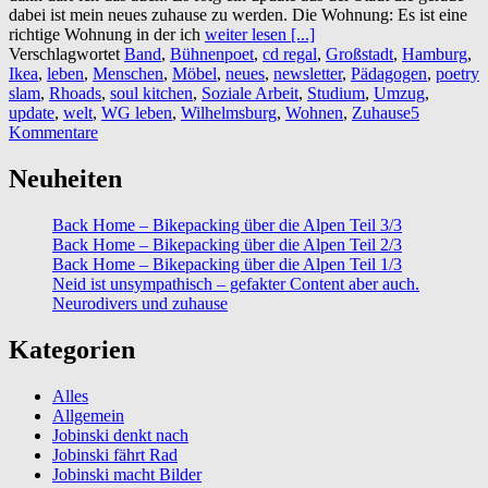
dabei ist mein neues zuhause zu werden. Die Wohnung: Es ist eine
richtige Wohnung in der ich
weiter lesen [...]
Verschlagwortet
Band
,
Bühnenpoet
,
cd regal
,
Großstadt
,
Hamburg
,
Ikea
,
leben
,
Menschen
,
Möbel
,
neues
,
newsletter
,
Pädagogen
,
poetry
slam
,
Rhoads
,
soul kitchen
,
Soziale Arbeit
,
Studium
,
Umzug
,
update
,
welt
,
WG leben
,
Wilhelmsburg
,
Wohnen
,
Zuhause
5
Kommentare
Neuheiten
Back Home – Bikepacking über die Alpen Teil 3/3
Back Home – Bikepacking über die Alpen Teil 2/3
Back Home – Bikepacking über die Alpen Teil 1/3
Neid ist unsympathisch – gefakter Content aber auch.
Neurodivers und zuhause
Kategorien
Alles
Allgemein
Jobinski denkt nach
Jobinski fährt Rad
Jobinski macht Bilder