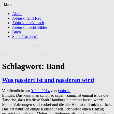
Zum
Menü
Inhalt
springen
About
Jobinski fährt Rad
Jobinski denkt nach
Jobinski macht Bilder
Buch
Shop (Taschen)
Wo bin ich jetzt gelandet?
jobinski – cycling – writing – doing
Schlagwort:
Band
Was passiert ist und passieren wird
Veröffentlicht am
9. Juli 2014
von
jobinski
Einiges. Das kann man schon so sagen. Zunächst einmal ist da die
Tatsache, dass ich diese Stadt Hamburg hinter mir lassen werde.
Meine Volesungen sind vorbei und die alte Heimat ruft mich zurück.
Das hat natürlich einige Konsequnzen. Ich werde einen Umzug
organisieren müssen. Meine alte Wohnung also leer und die neue