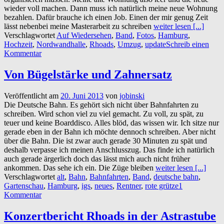
wieder voll machen. Dann muss ich natürlich meine neue Wohnung
bezahlen. Dafür brauche ich einen Job. Einen der mir genug Zeit
lässt nebenbei meine Masterarbeit zu schreiben
weiter lesen [...]
Verschlagwortet
Auf Wiedersehen
,
Band
,
Fotos
,
Hamburg
,
Hochzeit
,
Nordwandhalle
,
Rhoads
,
Umzug
,
update
Schreib einen
Kommentar
Von Bügelstärke und Zahnersatz
Veröffentlicht am
20. Juni 2013
von
jobinski
Die Deutsche Bahn. Es gehört sich nicht über Bahnfahrten zu
schreiben. Wird schon viel zu viel gemacht. Zu voll, zu spät, zu
teuer und keine Boarddisco. Alles blöd, das wissen wir. Ich sitze nur
gerade eben in der Bahn ich möchte dennoch schreiben. Aber nicht
über die Bahn. Die ist zwar auch gerade 30 Minuten zu spät und
deshalb verpasse ich meinen Anschlusszug. Das finde ich natürlich
auch gerade ärgerlich doch das lässt mich auch nicht früher
ankommen. Das sehe ich ein. Die Züge bleiben
weiter lesen [...]
Verschlagwortet
alt
,
Bahn
,
Bahnfahrten
,
Band
,
deutsche bahn
,
Gartenschau
,
Hamburg
,
igs
,
neues
,
Rentner
,
rote grütze
1
Kommentar
Konzertbericht Rhoads in der Astrastube