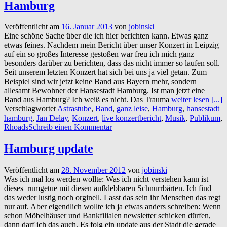
Hamburg
Veröffentlicht am
16. Januar 2013
von
jobinski
Eine schöne Sache über die ich hier berichten kann. Etwas ganz
etwas feines. Nachdem mein Bericht über unser Konzert in Leipzig
auf ein so großes Interesse gestoßen war freu ich mich ganz
besonders darüber zu berichten, dass das nicht immer so laufen soll.
Seit unserem letzten Konzert hat sich bei uns ja viel getan. Zum
Beispiel sind wir jetzt keine Band aus Bayern mehr, sondern
allesamt Bewohner der Hansestadt Hamburg. Ist man jetzt eine
Band aus Hamburg? Ich weiß es nicht. Das Trauma
weiter lesen [...]
Verschlagwortet
Astrastube
,
Band
,
ganz leise
,
Hamburg
,
hansestadt
hamburg
,
Jan Delay
,
Konzert
,
live konzertbericht
,
Musik
,
Publikum
,
Rhoads
Schreib einen Kommentar
Hamburg update
Veröffentlicht am
28. November 2012
von
jobinski
Was ich mal los werden wollte: Was ich nicht verstehen kann ist
dieses rumgetue mit diesen aufklebbaren Schnurrbärten. Ich find
das weder lustig noch orginell. Lasst das sein ihr Menschen das regt
nur auf. Aber eigendlich wollte ich ja etwas anders schreiben: Wenn
schon Möbelhäuser und Bankfilialen newsletter schicken dürfen,
dann darf ich das auch. Es folg ein update aus der Stadt die gerade