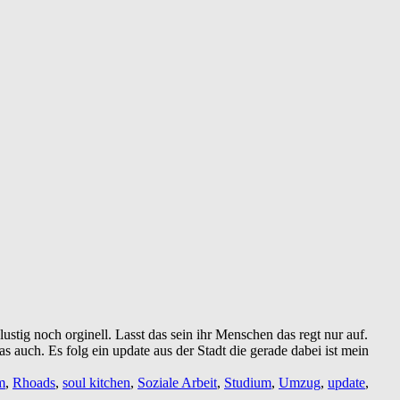
stig noch orginell. Lasst das sein ihr Menschen das regt nur auf.
 auch. Es folg ein update aus der Stadt die gerade dabei ist mein
m
,
Rhoads
,
soul kitchen
,
Soziale Arbeit
,
Studium
,
Umzug
,
update
,