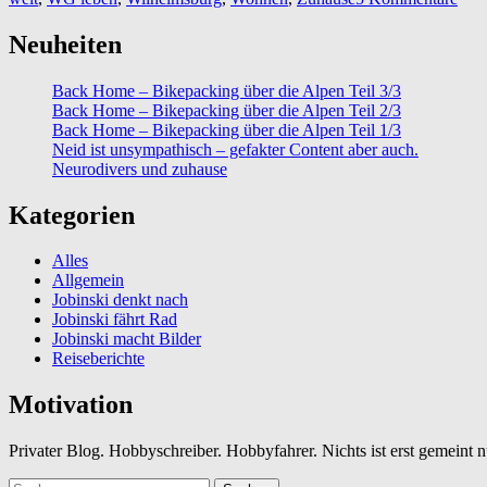
Neuheiten
Back Home – Bikepacking über die Alpen Teil 3/3
Back Home – Bikepacking über die Alpen Teil 2/3
Back Home – Bikepacking über die Alpen Teil 1/3
Neid ist unsympathisch – gefakter Content aber auch.
Neurodivers und zuhause
Kategorien
Alles
Allgemein
Jobinski denkt nach
Jobinski fährt Rad
Jobinski macht Bilder
Reiseberichte
Motivation
Privater Blog. Hobbyschreiber. Hobbyfahrer. Nichts ist erst gemeint
Suchen