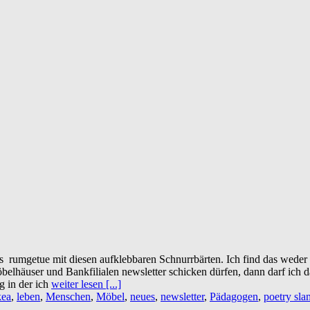
s rumgetue mit diesen aufklebbaren Schnurrbärten. Ich find das weder lu
elhäuser und Bankfilialen newsletter schicken dürfen, dann darf ich das
g in der ich
weiter lesen [...]
kea
,
leben
,
Menschen
,
Möbel
,
neues
,
newsletter
,
Pädagogen
,
poetry sla