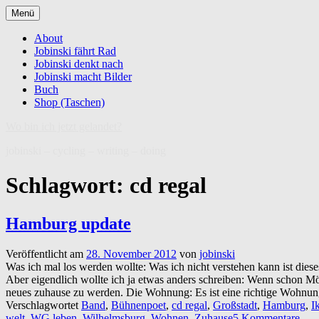
Zum
Menü
Inhalt
springen
About
Jobinski fährt Rad
Jobinski denkt nach
Jobinski macht Bilder
Buch
Shop (Taschen)
Wo bin ich jetzt gelandet?
jobinski – cycling – writing – doing
Schlagwort:
cd regal
Hamburg update
Veröffentlicht am
28. November 2012
von
jobinski
Was ich mal los werden wollte: Was ich nicht verstehen kann ist diese
Aber eigendlich wollte ich ja etwas anders schreiben: Wenn schon Möb
neues zuhause zu werden. Die Wohnung: Es ist eine richtige Wohnun
Verschlagwortet
Band
,
Bühnenpoet
,
cd regal
,
Großstadt
,
Hamburg
,
I
welt
,
WG leben
,
Wilhelmsburg
,
Wohnen
,
Zuhause
5 Kommentare