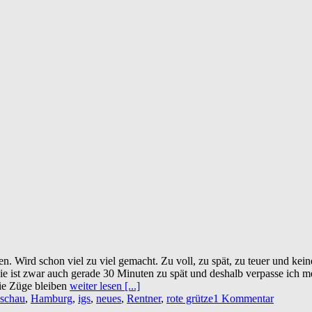
. Wird schon viel zu viel gemacht. Zu voll, zu spät, zu teuer und keine
e ist zwar auch gerade 30 Minuten zu spät und deshalb verpasse ich me
Die Züge bleiben
weiter lesen [...]
nschau
,
Hamburg
,
igs
,
neues
,
Rentner
,
rote grütze
1 Kommentar