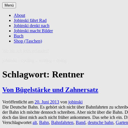
Zum
Menü
Inhalt
springen
About
Jobinski fährt Rad
Jobinski denkt nach
Jobinski macht Bilder
Buch
Shop (Taschen)
Wo bin ich jetzt gelandet?
jobinski – cycling – writing – doing
Schlagwort:
Rentner
Von Bügelstärke und Zahnersatz
Veröffentlicht am
20. Juni 2013
von
jobinski
Die Deutsche Bahn. Es gehört sich nicht über Bahnfahrten zu schreiben
der Bahn ich möchte dennoch schreiben. Aber nicht über die Bahn. Di
doch das lässt mich auch nicht früher ankommen. Das sehe ich ein. 
Verschlagwortet
alt
,
Bahn
,
Bahnfahrten
,
Band
,
deutsche bahn
,
Garte