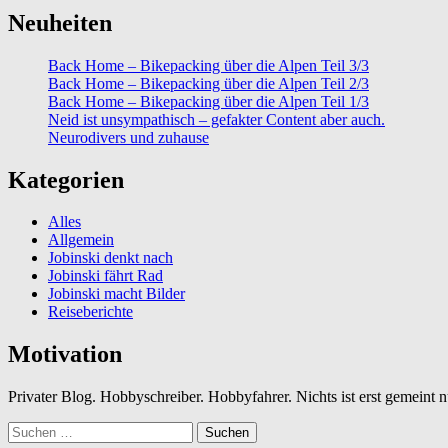
Neuheiten
Back Home – Bikepacking über die Alpen Teil 3/3
Back Home – Bikepacking über die Alpen Teil 2/3
Back Home – Bikepacking über die Alpen Teil 1/3
Neid ist unsympathisch – gefakter Content aber auch.
Neurodivers und zuhause
Kategorien
Alles
Allgemein
Jobinski denkt nach
Jobinski fährt Rad
Jobinski macht Bilder
Reiseberichte
Motivation
Privater Blog. Hobbyschreiber. Hobbyfahrer. Nichts ist erst gemeint
Suchen
nach: