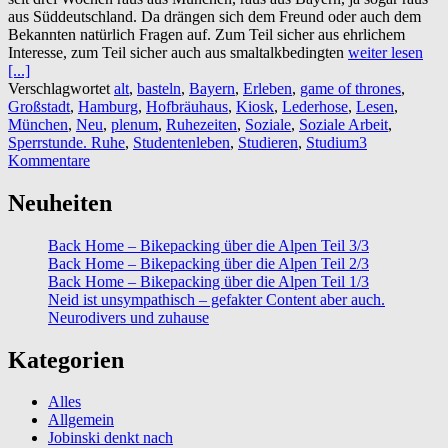
aus Süddeutschland. Da drängen sich dem Freund oder auch dem
Bekannten natürlich Fragen auf. Zum Teil sicher aus ehrlichem
Interesse, zum Teil sicher auch aus smaltalkbedingten
weiter lesen
[...]
Verschlagwortet
alt
,
basteln
,
Bayern
,
Erleben
,
game of thrones
,
Großstadt
,
Hamburg
,
Hofbräuhaus
,
Kiosk
,
Lederhose
,
Lesen
,
München
,
Neu
,
plenum
,
Ruhezeiten
,
Soziale
,
Soziale Arbeit
,
Sperrstunde. Ruhe
,
Studentenleben
,
Studieren
,
Studium
3
Kommentare
Neuheiten
Back Home – Bikepacking über die Alpen Teil 3/3
Back Home – Bikepacking über die Alpen Teil 2/3
Back Home – Bikepacking über die Alpen Teil 1/3
Neid ist unsympathisch – gefakter Content aber auch.
Neurodivers und zuhause
Kategorien
Alles
Allgemein
Jobinski denkt nach