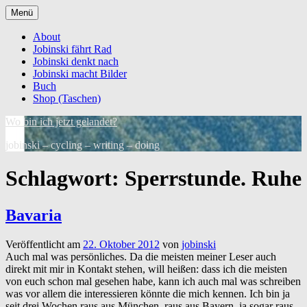
Zum
Menü
Inhalt
springen
About
Jobinski fährt Rad
Jobinski denkt nach
Jobinski macht Bilder
Buch
Shop (Taschen)
Wo bin ich jetzt gelandet?
jobinski – cycling – writing – doing
Schlagwort:
Sperrstunde. Ruhe
Bavaria
Veröffentlicht am
22. Oktober 2012
von
jobinski
Auch mal was persönliches. Da die meisten meiner Leser auch
direkt mit mir in Kontakt stehen, will heißen: dass ich die meisten
von euch schon mal gesehen habe, kann ich auch mal was schreiben
was vor allem die interessieren könnte die mich kennen. Ich bin ja
seit drei Wochen raus aus München, raus aus Bayern, ja sogar raus