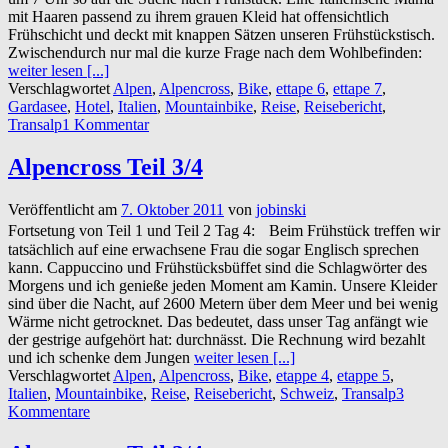
mit Haaren passend zu ihrem grauen Kleid hat offensichtlich
Frühschicht und deckt mit knappen Sätzen unseren Frühstückstisch.
Zwischendurch nur mal die kurze Frage nach dem Wohlbefinden:
weiter lesen [...]
Verschlagwortet
Alpen
,
Alpencross
,
Bike
,
ettape 6
,
ettape 7
,
Gardasee
,
Hotel
,
Italien
,
Mountainbike
,
Reise
,
Reisebericht
,
Transalp
1 Kommentar
Alpencross Teil 3/4
Veröffentlicht am
7. Oktober 2011
von
jobinski
Fortsetung von Teil 1 und Teil 2 Tag 4: Beim Frühstück treffen wir
tatsächlich auf eine erwachsene Frau die sogar Englisch sprechen
kann. Cappuccino und Frühstücksbüffet sind die Schlagwörter des
Morgens und ich genieße jeden Moment am Kamin. Unsere Kleider
sind über die Nacht, auf 2600 Metern über dem Meer und bei wenig
Wärme nicht getrocknet. Das bedeutet, dass unser Tag anfängt wie
der gestrige aufgehört hat: durchnässt. Die Rechnung wird bezahlt
und ich schenke dem Jungen
weiter lesen [...]
Verschlagwortet
Alpen
,
Alpencross
,
Bike
,
etappe 4
,
etappe 5
,
Italien
,
Mountainbike
,
Reise
,
Reisebericht
,
Schweiz
,
Transalp
3
Kommentare