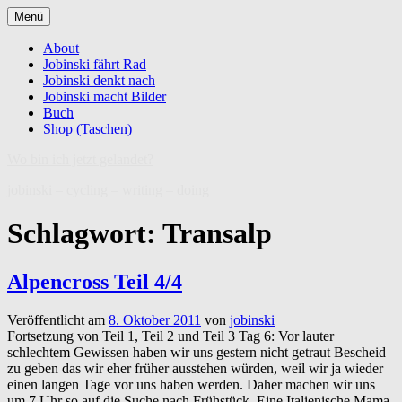
Zum
Menü
Inhalt
springen
About
Jobinski fährt Rad
Jobinski denkt nach
Jobinski macht Bilder
Buch
Shop (Taschen)
Wo bin ich jetzt gelandet?
jobinski – cycling – writing – doing
Schlagwort:
Transalp
Alpencross Teil 4/4
Veröffentlicht am
8. Oktober 2011
von
jobinski
Fortsetzung von Teil 1, Teil 2 und Teil 3 Tag 6: Vor lauter
schlechtem Gewissen haben wir uns gestern nicht getraut Bescheid
zu geben das wir eher früher ausstehen würden, weil wir ja wieder
einen langen Tage vor uns haben werden. Daher machen wir uns
um 7 Uhr so auf die Suche nach Frühstück. Eine Italienische Mama