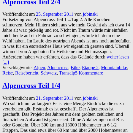
Alpencross Teil 2/4
Veröffentlicht am
25. September 2011
von
jobinski
Fortsetzung von Alpencross Teil 1 ...Tag 2: Alle Knochen
schmerzen, Mein Hintern sieht aus wie mein Gesicht als ich etwa 14
Jahre alt war: pickelig und rot. Nicht im Traum würde mir einfallen
mich heute auf ein Fahrrad zu schwingen, würde ich denn eine
Wahl haben. Im Laufe des gestrigen Abends ist uns noch aufgefallen
in was für ein esoterisches Haus wir eigentlich geraten sind. Überall
wimmelt von Angeboten für Heilsteine und Heilmassagen.
Außerdem haben wir erfahren, dass das Gelände durch
weiter lesen
[...]
Verschlagwortet
Alpen
,
Alpencross
,
Bike
,
Etappe 2
,
Mountainbike
,
Reise
,
Reisebericht
,
Schweiz
,
Transalp
5 Kommentare
Alpencross Teil 1/4
Veröffentlicht am
21. September 2011
von
jobinski
Wo soll ich nur anfangen? Es ist eine Menge Eindrücke die es zu
verarbeiten gilt. Erstmal: es ist geschafft. Der Alpencross ist
geschafft. Das Projekt des Jahres mit dem größten zeitlichen und
finanziellen Aufwand ist gemeistert. Ohne Abkürzungen mit Bus
oder Gondeln. Über 300 km und 13000 Höhenmeter in 6 1/2
Etappen. Das sind etwa über 60 km und über 2000 Höhenmeter an