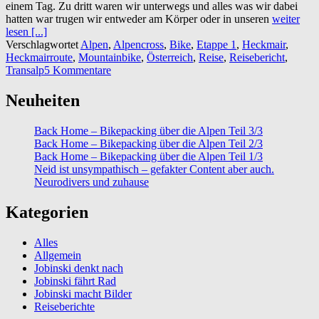
einem Tag. Zu dritt waren wir unterwegs und alles was wir dabei
hatten war trugen wir entweder am Körper oder in unseren
weiter
lesen [...]
Verschlagwortet
Alpen
,
Alpencross
,
Bike
,
Etappe 1
,
Heckmair
,
Heckmairroute
,
Mountainbike
,
Österreich
,
Reise
,
Reisebericht
,
Transalp
5 Kommentare
Neuheiten
Back Home – Bikepacking über die Alpen Teil 3/3
Back Home – Bikepacking über die Alpen Teil 2/3
Back Home – Bikepacking über die Alpen Teil 1/3
Neid ist unsympathisch – gefakter Content aber auch.
Neurodivers und zuhause
Kategorien
Alles
Allgemein
Jobinski denkt nach
Jobinski fährt Rad
Jobinski macht Bilder
Reiseberichte