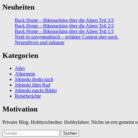
Neuheiten
Back Home – Bikepacking über die Alpen Teil 3/3
Back Home – Bikepacking über die Alpen Teil 2/3
Back Home – Bikepacking über die Alpen Teil 1/3
Neid ist unsympathisch – gefakter Content aber auch.
Neurodivers und zuhause
Kategorien
Alles
Allgemein
Jobinski denkt nach
Jobinski fährt Rad
Jobinski macht Bilder
Reiseberichte
Motivation
Privater Blog. Hobbyschreiber. Hobbyfahrer. Nichts ist erst gemeint
Suchen
nach: