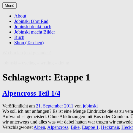
Zum
Menü
Inhalt
springen
About
Jobinski fährt Rad
Jobinski denkt nach
Jobinski macht Bilder
Buch
Shop (Taschen)
Wo bin ich jetzt gelandet?
jobinski – cycling – writing – doing
Schlagwort:
Etappe 1
Alpencross Teil 1/4
Veröffentlicht am
21. September 2011
von
jobinski
Wo soll ich nur anfangen? Es ist eine Menge Eindrücke die es zu verarb
Aufwand ist gemeistert. Ohne Abkürzungen mit Bus oder Gondeln. Ü
wir unterwegs und alles was wir dabei hatten war trugen wir entwed
Verschlagwortet
Alpen
,
Alpencross
,
Bike
,
Etappe 1
,
Heckmair
,
Heckm