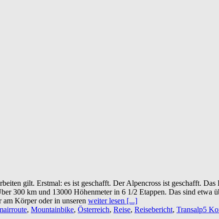
eiten gilt. Erstmal: es ist geschafft. Der Alpencross ist geschafft. Das
ber 300 km und 13000 Höhenmeter in 6 1/2 Etappen. Das sind etwa ü
er am Körper oder in unseren
weiter lesen [...]
airroute
,
Mountainbike
,
Österreich
,
Reise
,
Reisebericht
,
Transalp
5 Ko