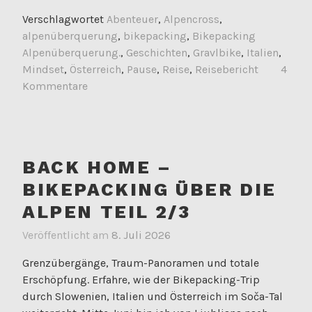
Verschlagwortet
Abenteuer
,
Alpencross
,
alpenüberquerung
,
bikepacking
,
Bikepacking
Alpenüberquerung.
,
Geschichten
,
Gravlbike
,
Italien
,
Mindset
,
Österreich
,
Pause
,
Reise
,
Reisebericht
4
Kommentare
BACK HOME –
BIKEPACKING ÜBER DIE
ALPEN TEIL 2/3
Veröffentlicht am
8. Juli 2026
Grenzübergänge, Traum-Panoramen und totale
Erschöpfung. Erfahre, wie der Bikepacking-Trip
durch Slowenien, Italien und Österreich im Soča-Tal