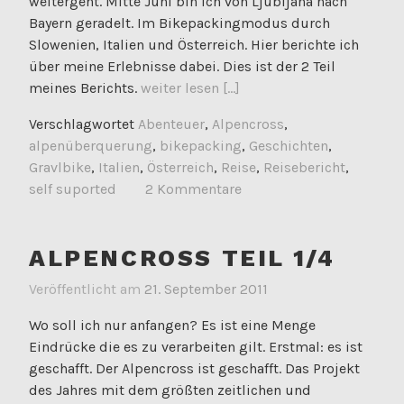
weitergeht. Mitte Juni bin ich von Ljubljana nach
Bayern geradelt. Im Bikepackingmodus durch
Slowenien, Italien und Österreich. Hier berichte ich
über meine Erlebnisse dabei. Dies ist der 2 Teil
meines Berichts.
weiter lesen [...]
Verschlagwortet
Abenteuer
,
Alpencross
,
alpenüberquerung
,
bikepacking
,
Geschichten
,
Gravlbike
,
Italien
,
Österreich
,
Reise
,
Reisebericht
,
self suported
2 Kommentare
ALPENCROSS TEIL 1/4
Veröffentlicht am
21. September 2011
Wo soll ich nur anfangen? Es ist eine Menge
Eindrücke die es zu verarbeiten gilt. Erstmal: es ist
geschafft. Der Alpencross ist geschafft. Das Projekt
des Jahres mit dem größten zeitlichen und