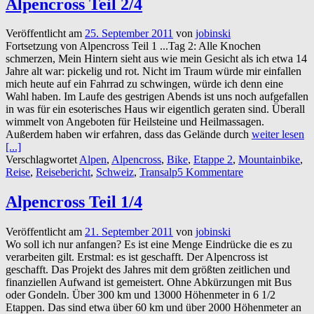
Alpencross Teil 2/4
Veröffentlicht am
25. September 2011
von
jobinski
Fortsetzung von Alpencross Teil 1 ...Tag 2: Alle Knochen
schmerzen, Mein Hintern sieht aus wie mein Gesicht als ich etwa 14
Jahre alt war: pickelig und rot. Nicht im Traum würde mir einfallen
mich heute auf ein Fahrrad zu schwingen, würde ich denn eine
Wahl haben. Im Laufe des gestrigen Abends ist uns noch aufgefallen
in was für ein esoterisches Haus wir eigentlich geraten sind. Überall
wimmelt von Angeboten für Heilsteine und Heilmassagen.
Außerdem haben wir erfahren, dass das Gelände durch
weiter lesen
[...]
Verschlagwortet
Alpen
,
Alpencross
,
Bike
,
Etappe 2
,
Mountainbike
,
Reise
,
Reisebericht
,
Schweiz
,
Transalp
5 Kommentare
Alpencross Teil 1/4
Veröffentlicht am
21. September 2011
von
jobinski
Wo soll ich nur anfangen? Es ist eine Menge Eindrücke die es zu
verarbeiten gilt. Erstmal: es ist geschafft. Der Alpencross ist
geschafft. Das Projekt des Jahres mit dem größten zeitlichen und
finanziellen Aufwand ist gemeistert. Ohne Abkürzungen mit Bus
oder Gondeln. Über 300 km und 13000 Höhenmeter in 6 1/2
Etappen. Das sind etwa über 60 km und über 2000 Höhenmeter an