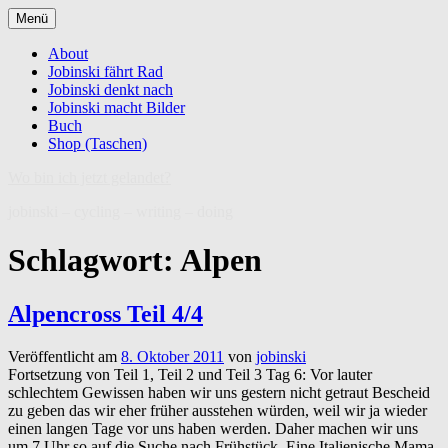
Zum
Menü
Inhalt
springen
About
Jobinski fährt Rad
Jobinski denkt nach
Jobinski macht Bilder
Buch
Shop (Taschen)
Wo bin ich jetzt gelandet?
jobinski – cycling – writing – doing
Schlagwort:
Alpen
Alpencross Teil 4/4
Veröffentlicht am
8. Oktober 2011
von
jobinski
Fortsetzung von Teil 1, Teil 2 und Teil 3 Tag 6: Vor lauter
schlechtem Gewissen haben wir uns gestern nicht getraut Bescheid
zu geben das wir eher früher ausstehen würden, weil wir ja wieder
einen langen Tage vor uns haben werden. Daher machen wir uns
um 7 Uhr so auf die Suche nach Frühstück. Eine Italienische Mama