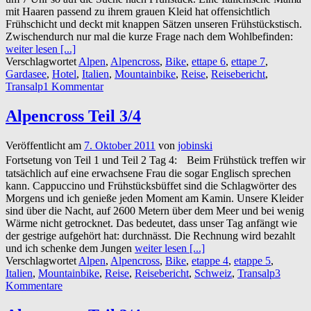
mit Haaren passend zu ihrem grauen Kleid hat offensichtlich
Frühschicht und deckt mit knappen Sätzen unseren Frühstückstisch.
Zwischendurch nur mal die kurze Frage nach dem Wohlbefinden:
weiter lesen [...]
Verschlagwortet
Alpen
,
Alpencross
,
Bike
,
ettape 6
,
ettape 7
,
Gardasee
,
Hotel
,
Italien
,
Mountainbike
,
Reise
,
Reisebericht
,
Transalp
1 Kommentar
Alpencross Teil 3/4
Veröffentlicht am
7. Oktober 2011
von
jobinski
Fortsetung von Teil 1 und Teil 2 Tag 4: Beim Frühstück treffen wir
tatsächlich auf eine erwachsene Frau die sogar Englisch sprechen
kann. Cappuccino und Frühstücksbüffet sind die Schlagwörter des
Morgens und ich genieße jeden Moment am Kamin. Unsere Kleider
sind über die Nacht, auf 2600 Metern über dem Meer und bei wenig
Wärme nicht getrocknet. Das bedeutet, dass unser Tag anfängt wie
der gestrige aufgehört hat: durchnässt. Die Rechnung wird bezahlt
und ich schenke dem Jungen
weiter lesen [...]
Verschlagwortet
Alpen
,
Alpencross
,
Bike
,
etappe 4
,
etappe 5
,
Italien
,
Mountainbike
,
Reise
,
Reisebericht
,
Schweiz
,
Transalp
3
Kommentare