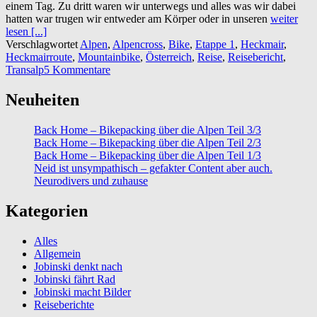
einem Tag. Zu dritt waren wir unterwegs und alles was wir dabei
hatten war trugen wir entweder am Körper oder in unseren
weiter
lesen [...]
Verschlagwortet
Alpen
,
Alpencross
,
Bike
,
Etappe 1
,
Heckmair
,
Heckmairroute
,
Mountainbike
,
Österreich
,
Reise
,
Reisebericht
,
Transalp
5 Kommentare
Neuheiten
Back Home – Bikepacking über die Alpen Teil 3/3
Back Home – Bikepacking über die Alpen Teil 2/3
Back Home – Bikepacking über die Alpen Teil 1/3
Neid ist unsympathisch – gefakter Content aber auch.
Neurodivers und zuhause
Kategorien
Alles
Allgemein
Jobinski denkt nach
Jobinski fährt Rad
Jobinski macht Bilder
Reiseberichte