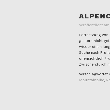
ALPENC
Veröffentlicht a
Fortsetzung von T
gestern nicht get
wieder einen lan
Suche nach Frühs
offensichtlich F
Zwischendurch n
Verschlagwortet
Mountainbike
,
Re