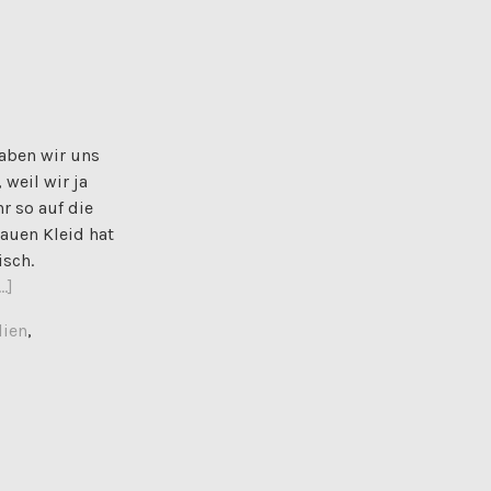
haben wir uns
weil wir ja
r so auf die
auen Kleid hat
isch.
.]
lien
,