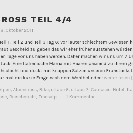
ROSS TEIL 4/4
m
8. Oktober 2011
eil 1, Teil 2 und Teil 3 Tag 6: Vor lauter schlechtem Gewissen 
raut Bescheid zu geben das wir eher früher ausstehen würden, 
gen Tage vor uns haben werden. Daher machen wir uns um 7 Uh
tück. Eine Italienische Mama mit Haaren passend zu ihrem gr
rühschicht und deckt mit knappen Sätzen unseren Frühstückst
ur mal die kurze Frage nach dem Wohlbefinden:
weiter lesen [..
Alpen
,
Alpencross
,
Bike
,
ettape 6
,
ettape 7
,
Gardasee
,
Hotel
,
Ita
ise
,
Reisebericht
,
Transalp
1 Kommentar