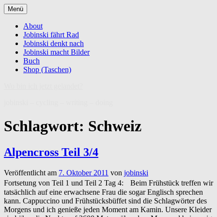
Zum
Menü
Inhalt
springen
About
Jobinski fährt Rad
Jobinski denkt nach
Jobinski macht Bilder
Buch
Shop (Taschen)
Wo bin ich jetzt gelandet?
jobinski – cycling – writing – doing
Schlagwort:
Schweiz
Alpencross Teil 3/4
Veröffentlicht am
7. Oktober 2011
von
jobinski
Fortsetung von Teil 1 und Teil 2 Tag 4: Beim Frühstück treffen wir
tatsächlich auf eine erwachsene Frau die sogar Englisch sprechen
kann. Cappuccino und Frühstücksbüffet sind die Schlagwörter des
Morgens und ich genieße jeden Moment am Kamin. Unsere Kleider