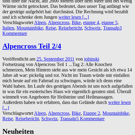
sind über die Nacht, auf 2600 Metern über dem Meer und bei wenig
Wärme nicht getrocknet. Das bedeutet, dass unser Tag anfängt wie
der gestrige aufgehört hat: durchnässt. Die Rechnung wird bezahlt
und ich schenke dem Jungen
weiter lesen [...]
Verschlagwortet
Alpen
,
Alpencross
,
Bike
,
etappe 4
,
etappe 5
,
Italien
,
Mountainbike
,
Reise
,
Reisebericht
,
Schweiz
,
Transalp
3
Kommentare
Alpencross Teil 2/4
Veröffentlicht am
25. September 2011
von
jobinski
Fortsetzung von Alpencross Teil 1 ...Tag 2: Alle Knochen
schmerzen, Mein Hintern sieht aus wie mein Gesicht als ich etwa 14
Jahre alt war: pickelig und rot. Nicht im Traum würde mir einfallen
mich heute auf ein Fahrrad zu schwingen, würde ich denn eine
Wahl haben. Im Laufe des gestrigen Abends ist uns noch aufgefallen
in was für ein esoterisches Haus wir eigentlich geraten sind. Überall
wimmelt von Angeboten für Heilsteine und Heilmassagen.
Außerdem haben wir erfahren, dass das Gelände durch
weiter lesen
[...]
Verschlagwortet
Alpen
,
Alpencross
,
Bike
,
Etappe 2
,
Mountainbike
,
Reise
,
Reisebericht
,
Schweiz
,
Transalp
5 Kommentare
Neuheiten