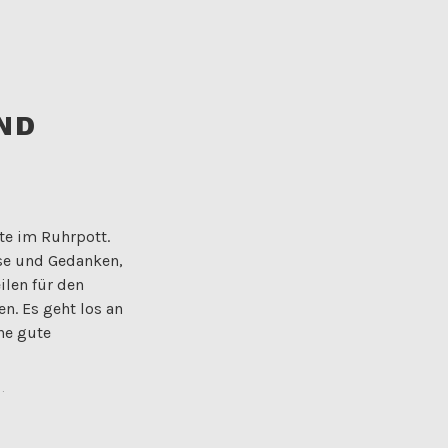
ND
rte im Ruhrpott.
sse und Gedanken,
ilen für den
n. Es geht los an
ne gute
live
entare