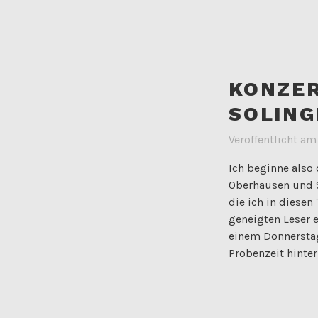
KONZE
SOLING
Veröffentlicht a
Ich beginne also 
Oberhausen und S
die ich in diesen
geneigten Leser 
einem Donnerstag
Probenzeit hinter
Verschlagwortet
konzertbericht
,
o