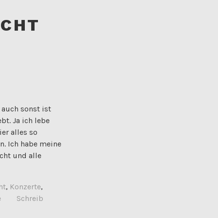
ICHT
 auch sonst ist
t. Ja ich lebe
er alles so
n. Ich habe meine
cht und alle
ht
,
Konzerte
,
e
Schreib