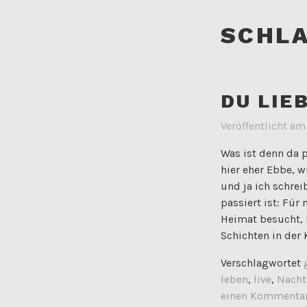
SCHL
DU LIE
Veröffentlicht a
Was ist denn da p
hier eher Ebbe, w
und ja ich schrei
passiert ist: Fü
Heimat besucht, 
Schichten in der
Verschlagwortet
leben
,
live
,
Nacht
einen Kommenta