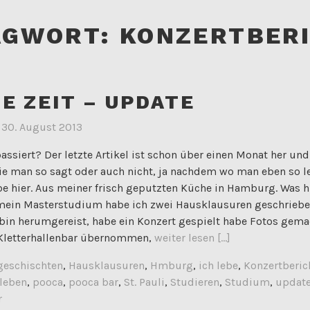
AGWORT:
KONZERTBER
BE ZEIT – UPDATE
m
30. August 2013
assiert? Der letzte Artikel ist schon über einen Monat her und
ie man so sagt oder auch nicht, ja nachdem wo man eben so leb
be hier. Aus meiner frisch geputzten Küche in Hamburg. Was hi
r mein Masterstudium habe ich zwei Hausklausuren geschriebe
bin herumgereist, habe ein Konzert gespielt habe Fotos gema
 Kletterhallenbar übernommen,
weiter lesen [...]
geschischten
,
Hausklausuren
,
Hmburg
,
ich lebe
,
Konzertberic
leben
,
pooca
,
pooca bar
,
St. Pauli
,
Studieren
,
Studium
,
updat
r