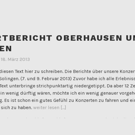
RTBERICHT OBERHAUSEN U
EN
m
18. März 2013
diesen Text hier zu schreiben. Die Berichte über unsere Konze
olingen. (7. und 9. Februar 2013) Zuvor habe ich alle Erlebni
 Text unterbringe strichpunktartig niedergetippt. Da aber 12 Ze
ein wenig dürftig wären, möchte ich ein wenig genauer vorgehe
. Es ist schon ein gutes Gefühl zu Konzerten zu fahren und ei
 sich zu haben.
weiter lesen [...]
bushmann
,
druckluft
,
Duckluft
,
Konzert
,
Konzertbericht
,
live
,
berhausen
,
Rhoads
,
solingen
,
Waldmeister
,
wetter
2 Komm