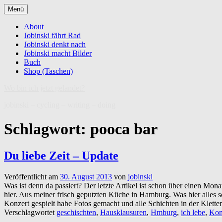
Zum
Menü
Inhalt
springen
About
Jobinski fährt Rad
Jobinski denkt nach
Jobinski macht Bilder
Buch
Shop (Taschen)
Wo bin ich jetzt gelandet?
jobinski – cycling – writing – doing
Schlagwort:
pooca bar
Du liebe Zeit – Update
Veröffentlicht am
30. August 2013
von
jobinski
Was ist denn da passiert? Der letzte Artikel ist schon über einen Mona
hier. Aus meiner frisch geputzten Küche in Hamburg. Was hier alles s
Konzert gespielt habe Fotos gemacht und alle Schichten in der Klet
Verschlagwortet
geschischten
,
Hausklausuren
,
Hmburg
,
ich lebe
,
Kon