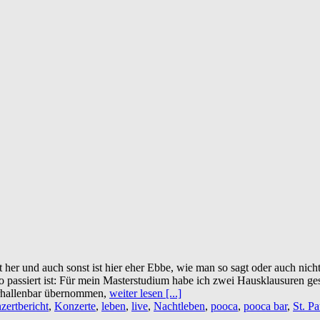
t her und auch sonst ist hier eher Ebbe, wie man so sagt oder auch nich
o passiert ist: Für mein Masterstudium habe ich zwei Hausklausuren ge
terhallenbar übernommen,
weiter lesen [...]
zertbericht
,
Konzerte
,
leben
,
live
,
Nachtleben
,
pooca
,
pooca bar
,
St. Pa