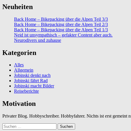
Neuheiten
Back Home – Bikepacking über die Alpen Teil 3/3
Back Home – Bikepacking über die Alpen Teil 2/3
Back Home – Bikepacking über die Alpen Teil 1/3
Neid ist unsympathisch – gefakter Content aber auch.
Neurodivers und zuhause
Kategorien
Alles
Allgemein
Jobinski denkt nach
Jobinski fährt Rad
Jobinski macht Bilder
Reiseberichte
Motivation
Privater Blog. Hobbyschreiber. Hobbyfahrer. Nichts ist erst gemeint
Suchen
nach: