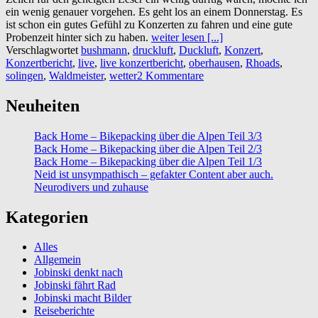
ein wenig genauer vorgehen. Es geht los an einem Donnerstag. Es
ist schon ein gutes Gefühl zu Konzerten zu fahren und eine gute
Probenzeit hinter sich zu haben.
weiter lesen [...]
Verschlagwortet
bushmann
,
druckluft
,
Duckluft
,
Konzert
,
Konzertbericht
,
live
,
live konzertbericht
,
oberhausen
,
Rhoads
,
solingen
,
Waldmeister
,
wetter
2 Kommentare
Neuheiten
Back Home – Bikepacking über die Alpen Teil 3/3
Back Home – Bikepacking über die Alpen Teil 2/3
Back Home – Bikepacking über die Alpen Teil 1/3
Neid ist unsympathisch – gefakter Content aber auch.
Neurodivers und zuhause
Kategorien
Alles
Allgemein
Jobinski denkt nach
Jobinski fährt Rad
Jobinski macht Bilder
Reiseberichte