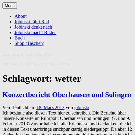
Zum
Menü
Inhalt
springen
About
Jobinski fährt Rad
Jobinski denkt nach
Jobinski macht Bilder
Buch
Shop (Taschen)
Wo bin ich jetzt gelandet?
jobinski – cycling – writing – doing
Schlagwort:
wetter
Konzertbericht Oberhausen und Solingen
Veröffentlicht am
18. März 2013
von
jobinski
Ich beginne also diesen Text hier zu schreiben. Die Berichte über
unsere Konzerte im Ruhrpott. Oberhausen und Solingen. (7. und 9.
Februar 2013) Zuvor habe ich alle Erlebnisse und Gedanken, die ich
in diesen Text unterbringe strichpunktartig niedergetippt. Da aber 12
Zeilen für den geneigten Leser ein wenig dürftig wären, möchte ich