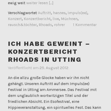
ewig weit
weiter lesen [...]
Verschlagwortet
Auftritt
,
hannes
,
Impuls(ee)
,
Konzert
,
Konzertbericht
,
live
,
Müchnen
,
rausch&töchter
,
Rhoads
,
rohrer
1 Kommentar
ICH HABE GEWEINT –
KONZERTBERICHT
RHOADS IN UTTING
Veröffentlicht am
25. August 2012
An die allzu große Glocke haben wir ihn nicht
gehängt. Unseren Auftritt auf dem Impuls(ee)
Festival in Utting am Ammersee. Das Festival mit
dem unglaublich wortwitzigen Titel und der
friedlichen Absicht. Ein Esofestival, eine
Hippieveranstaltung, ein spirituelles Fest. Das kann