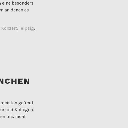
in eine besonders
ten an denen es
,
Konzert
,
leipzig
,
ÜNCHEN
 meisten gefreut
de und Kollegen.
en uns nicht
u schön und zu