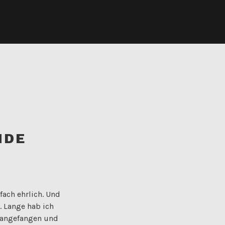
NDE
fach ehrlich. Und
n. Lange hab ich
h angefangen und