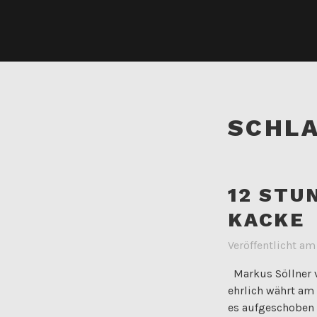
SCHL
12 STU
KACKE
Veröffentlicht a
Markus Söllner vo
ehrlich währt am 
es aufgeschoben 