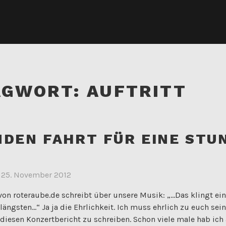
AGWORT:
AUFTRITT
NDEN FAHRT FÜR EINE STU
m
25. November 2012
n roteraube.de schreibt über unsere Musik: „...Das klingt ein
längsten...“ Ja ja die Ehrlichkeit. Ich muss ehrlich zu euch sei
diesen Konzertbericht zu schreiben. Schon viele male hab ic