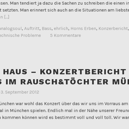
ssen. Man tendiert ja dazu die Sachen zu schreiben die einen 
ht setzten. Man erinnert sich auch an die Situationen am liebs
 [...]
analogsoul
,
Auftritt
,
Bass
,
ehrlich
,
Horns Erben
,
Konzerbericht
echnische Probleme
5 Kommentare
 HAUS – KONZERTBERICHT
S IM RAUSCH&TÖCHTER M
m
3. September 2012
ünchen war wohl das Konzert über das wir uns im Vorraus am
al in München spielen. Endlich mal in der Nähe unserer Freun
 kommen können wird es bestimmt voll und voll toll. Wir war
der vergangene Freitag in Utting überhaupt zu toppen wäre. Z