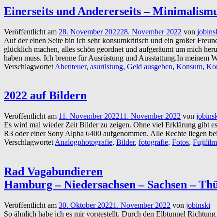
Einerseits und Andererseits – Minimalis
Veröffentlicht am
28. November 2022
28. November 2022
von
jobins
Auf der einen Seite bin ich sehr konsumkritisch und ein großer Freu
glücklich machen, alles schön geordnet und aufgeräumt um mich herum
haben muss. Ich brenne für Ausrüstung und Ausstattung.In meinem
Verschlagwortet
Abenteuer
,
asurüstung
,
Geld ausgeben
,
Konsum
,
Kon
2022 auf Bildern
Veröffentlicht am
11. November 2022
11. November 2022
von
jobins
Es wird mal wieder Zeit Bilder zu zeigen. Ohne viel Erklärung gibt e
R3 oder einer Sony Alpha 6400 aufgenommen. Alle Rechte liegen be
Verschlagwortet
Analogphotografie
,
Bilder
,
fotografie
,
Fotos
,
Fujifilm
Rad Vagabundieren
Hamburg – Niedersachsen – Sachsen – Th
Veröffentlicht am
30. Oktober 2022
1. November 2022
von
jobinski
So ähnlich habe ich es mir vorgestellt. Durch den Elbtunnel Richtun