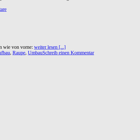
are
en wie von vorne:
weiter lesen [...]
ufbau
,
Raupe
,
Umbau
Schreib einen Kommentar