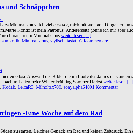
mus und Schnäppchen
ki
nd des Minimalismus. Ich ziehe es vor, mich mit wenigen Dingen zu umg
.Marie Kondo ist mein Patronus. Andererseits gönne ich mir aber auch
 Wunsch nach mehr Minimalismus
weiter lesen [...]
sumkritik
,
Minimalismus
,
stylisch
,
tastatur
2 Kommentare
ki
s hier eine lose Auswahl der Bilder die im Laufe des Jahres entstanden
i Joachim Leitenmeier Winter Frühling Sommer Herbst
weiter lesen [...
,
Kodak
,
LeicaR3
,
Milnoltax700
,
sonyalpha6400
1 Kommentar
üringen -Eine Woche auf dem Rad
g Süden zu starten. Leichtes Gepäck am Rad und keinen Zeitdruck. Ein