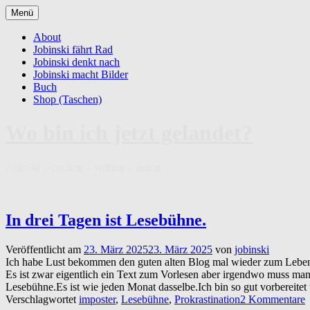
Zum
Menü
Inhalt
springen
About
Jobinski fährt Rad
Jobinski denkt nach
Jobinski macht Bilder
Buch
Shop (Taschen)
Wo bin ich jetzt gelandet?
jobinski – cycling – writing – doing
In drei Tagen ist Lesebühne.
Veröffentlicht am
23. März 2025
23. März 2025
von
jobinski
Ich habe Lust bekommen den guten alten Blog mal wieder zum Leben z
Es ist zwar eigentlich ein Text zum Vorlesen aber irgendwo muss man
Lesebühne.Es ist wie jeden Monat dasselbe.Ich bin so gut vorbereitet
Verschlagwortet
imposter
,
Lesebühne
,
Prokrastination
2 Kommentare