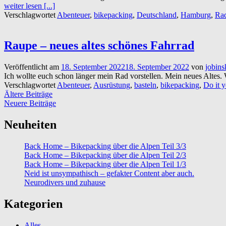
weiter lesen [...]
Verschlagwortet
Abenteuer
,
bikepacking
,
Deutschland
,
Hamburg
,
Rad
Raupe – neues altes schönes Fahrrad
Veröffentlicht am
18. September 2022
18. September 2022
von
jobins
Ich wollte euch schon länger mein Rad vorstellen. Mein neues Altes.
Verschlagwortet
Abenteuer
,
Ausrüstung
,
basteln
,
bikepacking
,
Do it y
Beitragsnavigation
Ältere Beiträge
Neuere Beiträge
Neuheiten
Back Home – Bikepacking über die Alpen Teil 3/3
Back Home – Bikepacking über die Alpen Teil 2/3
Back Home – Bikepacking über die Alpen Teil 1/3
Neid ist unsympathisch – gefakter Content aber auch.
Neurodivers und zuhause
Kategorien
Alles