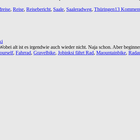
reise
,
Reise
,
Reisebericht
,
Saale
,
Saaleradweg
,
Thüringen
13 Komment
ki
 Wobei alt ist es irgendwie auch wieder nicht. Naja schon. Aber beginn
ourself
,
Fahrrad
,
Gravelbike
,
Jobinksi fährt Rad
,
Maountainbike
,
Rada