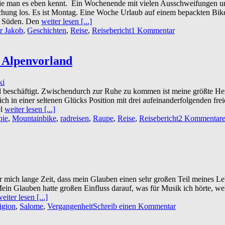
, wie man es eben kennt. Ein Wochenende mit vielen Ausschweifungen 
chung los. Es ist Montag. Eine Woche Urlaub auf einem bepackten Bik
en Süden. Den
weiter lesen [...]
r Jakob
,
Geschichten
,
Reise
,
Reisebericht
1 Kommentar
 Alpenvorland
ki
iel beschäftigt. Zwischendurch zur Ruhe zu kommen ist meine größte Her
ich in einer seltenen Glücks Position mit drei aufeinanderfolgenden fre
el
weiter lesen [...]
pie
,
Mountainbike
,
radreisen
,
Raupe
,
Reise
,
Reisebericht
2 Kommentar
für mich lange Zeit, dass mein Glauben einen sehr großen Teil meines
 Mein Glauben hatte großen Einfluss darauf, was für Musik ich hörte, we
eiter lesen [...]
ligion
,
Salome
,
Vergangenheit
Schreib einen Kommentar