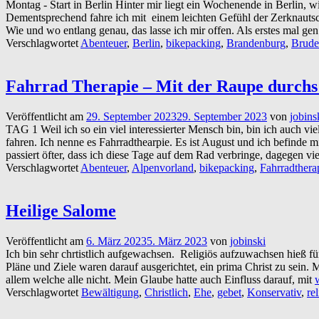
Montag - Start in Berlin Hinter mir liegt ein Wochenende in Berlin
Dementsprechend fahre ich mit einem leichten Gefühl der Zerknauts
Wie und wo entlang genau, das lasse ich mir offen. Als erstes mal g
Verschlagwortet
Abenteuer
,
Berlin
,
bikepacking
,
Brandenburg
,
Brude
Fahrrad Therapie – Mit der Raupe durchs
Veröffentlicht am
29. September 2023
29. September 2023
von
jobins
TAG 1 Weil ich so ein viel interessierter Mensch bin, bin ich auch v
fahren. Ich nenne es Fahrradthearpie. Es ist August und ich befinde m
passiert öfter, dass ich diese Tage auf dem Rad verbringe, dagegen vi
Verschlagwortet
Abenteuer
,
Alpenvorland
,
bikepacking
,
Fahrradthera
Heilige Salome
Veröffentlicht am
6. März 2023
5. März 2023
von
jobinski
Ich bin sehr chrtistlich aufgewachsen. Religiös aufzuwachsen hieß 
Pläne und Ziele waren darauf ausgerichtet, ein prima Christ zu sein.
allem welche alle nicht. Mein Glaube hatte auch Einfluss darauf, mit
w
Verschlagwortet
Bewältigung
,
Christlich
,
Ehe
,
gebet
,
Konservativ
,
re