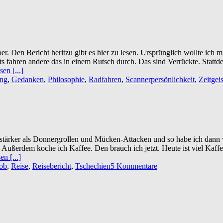
r. Den Bericht heritzu gibt es hier zu lesen. Ursprünglich wollte ich
s fahren andere das in einem Rutsch durch. Das sind Verrückte. Stattdes
sen [...]
ung
,
Gedanken
,
Philosophie
,
Radfahren
,
Scannerpersönlichkeit
,
Zeitgeis
stärker als Donnergrollen und Mücken-Attacken und so habe ich dann 
ußerdem koche ich Kaffee. Den brauch ich jetzt. Heute ist viel Kaffee
en [...]
ob
,
Reise
,
Reisebericht
,
Tschechien
5 Kommentare