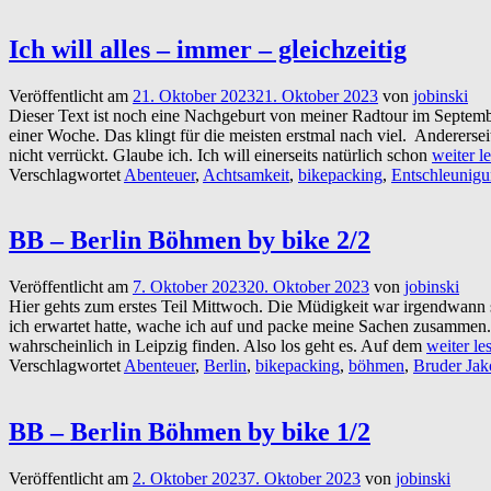
Ich will alles – immer – gleichzeitig
Veröffentlicht am
21. Oktober 2023
21. Oktober 2023
von
jobinski
Dieser Text ist noch eine Nachgeburt von meiner Radtour im Septembe
einer Woche. Das klingt für die meisten erstmal nach viel. Andererseit
nicht verrückt. Glaube ich. Ich will einerseits natürlich schon
weiter le
Verschlagwortet
Abenteuer
,
Achtsamkeit
,
bikepacking
,
Entschleunig
BB – Berlin Böhmen by bike 2/2
Veröffentlicht am
7. Oktober 2023
20. Oktober 2023
von
jobinski
Hier gehts zum erstes Teil Mittwoch. Die Müdigkeit war irgendwann 
ich erwartet hatte, wache ich auf und packe meine Sachen zusammen. A
wahrscheinlich in Leipzig finden. Also los geht es. Auf dem
weiter les
Verschlagwortet
Abenteuer
,
Berlin
,
bikepacking
,
böhmen
,
Bruder Jak
BB – Berlin Böhmen by bike 1/2
Veröffentlicht am
2. Oktober 2023
7. Oktober 2023
von
jobinski