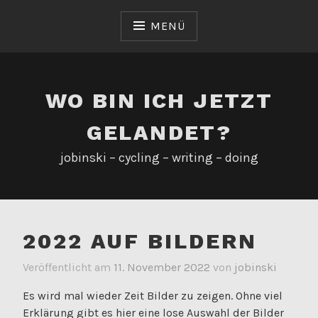
Zum
Inhalt
MENÜ
springen
WO BIN ICH JETZT
GELANDET?
jobinski – cycling – writing – doing
2022 AUF BILDERN
Veröffentlicht am
11. November 2022
von
jobinski
Es wird mal wieder Zeit Bilder zu zeigen. Ohne viel
Erklärung gibt es hier eine lose Auswahl der Bilder