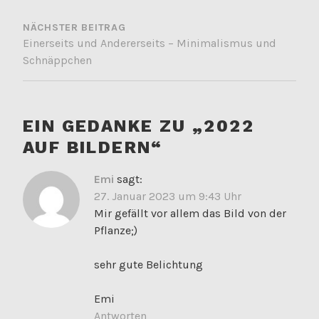
NÄCHSTER BEITRAG
Einerseits und Andererseits – Minimalismus und
Schnäppchen
EIN GEDANKE ZU „
2022
AUF BILDERN
“
Emi
sagt:
27. Januar 2023 um 9:43 Uhr
Mir gefällt vor allem das Bild von der
Pflanze;)
sehr gute Belichtung
Emi
Antworten