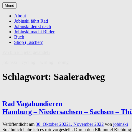
Zum
Menü
Inhalt
springen
About
Jobinski fährt Rad
Jobinski denkt nach
Jobinski macht Bilder
Buch
Shop (Taschen)
Wo bin ich jetzt gelandet?
jobinski – cycling – writing – doing
Schlagwort:
Saaleradweg
Rad Vagabundieren
Hamburg – Niedersachsen – Sachsen – Th
Veröffentlicht am
30. Oktober 2022
1. November 2022
von
jobinski
So ähnlich habe ich es mir vorgestellt. Durch den Elbtunnel Richtun