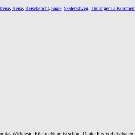
reise
,
Reise
,
Reisebericht
,
Saale
,
Saaleradweg
,
Thüringen
13 Komment
 nur das Wichtigste. Rückmeldung ist schön . Danke fürs Vorbeischauen