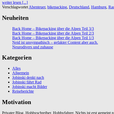
weiter lesen [...]
Verschlagwortet
Abenteuer
,
bikepacking
,
Deutschland
,
Hamburg
,
Rad
Neuheiten
Back Home – Bikepacking über die Alpen Teil 3/3
Back Home – Bikepacking über die Alpen Teil 2/3
Back Home – Bikepacking über die Alpen Teil 1/3
Neid ist unsympathisch – gefakter Content aber auch.
Neurodivers und zuhause
Kategorien
Alles
Allgemein
Jobinski denkt nach
Jobinski fährt Rad
Jobinski macht Bilder
Reiseberichte
Motivation
Privater Blog. Hobbyschreiber. Hobbyfahrer. Nichts ist erst gemeint