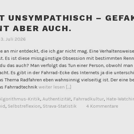
ST UNSYMPATHISCH – GEFA
T ABER AUCH.
m
3. Juli 2026
te an mir entdeckt, die ich gar nicht mag. Eine Verhaltensweise
t. Es ist diese missgünstige Obsession mit bestimmten Renn
t du das auch? Man verfolgt das Tun einer Person, obwohl man 
acht. Es gibt in der Fahrrad-Ecke des Internets ja die untersch
s Thema Radfahren eben wahnsinnig vielseitig ist. Der eine be
as Fahrradtechnik
weiter lesen [...]
Algorithmus-Kritik
,
Authentizität
,
Fahrradkultur
,
Hate-Watchi
eid
,
Selbstreflexion
,
Strava-Statistik
4 Kommentare