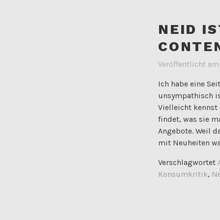
NEID I
CONTEN
Veröffentlicht a
Ich habe eine Sei
unsympathisch is
Vielleicht kenns
findet, was sie m
Angebote. Weil da
mit Neuheiten w
Verschlagwortet
Konsumkritik
,
N