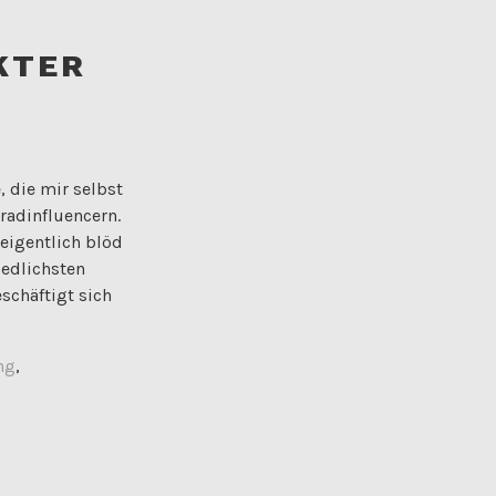
KTER
, die mir selbst
radinfluencern.
eigentlich blöd
iedlichsten
schäftigt sich
ng
,