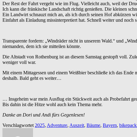
Der Rest der Fahrt vergeht wie im Flug. Vielleicht auch, weil der Druc
Ich kann die fränkische Landschaft richtig genießen. Die kleinen sc
Ein Landwirt schnauzt mich an, als ich durch seinen Hof abkürzen will.
Einfahrt als Einladung missinterpretiert hat. Schnell weiter und noch
Transparente fordern: „Windräder nicht in unserem Wald.“ und „Wind
niemanden, dem ich sie mitteilen könnte.
Die Altstadt von Rothenburg ist an diesem Samstag gestopft voll. Zu
weniger voll war.
Mit einem Mittagessen und einem Weißbier beschließe ich das Ende me
deshalb. Bald geht es weiter…
… Insgeheim war mein Ausflug ein Stückweit auch als Probefahrt ged
Bis dahin ist die Hitze wohl auch kein Thema mehr.
Danke an Dori und Andi fürs Gegenlesen!
Verschlagwortet
2025
,
Adventure
,
Auszeit
,
Bäume
,
Bayern
,
bikepack