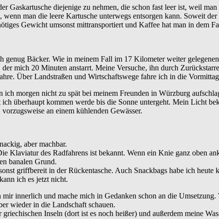
 Gaskartusche diejenige zu nehmen, die schon fast leer ist, weil man 
ns, wenn man die leere Kartusche unterwegs entsorgen kann. Soweit de
nötiges Gewicht umsonst mittransportiert und Kaffee hat man in dem Fa
ch genug Bäcker. Wie in meinem Fall im 17 Kilometer weiter gelegenen 
, der mich 20 Minuten anstarrt. Meine Versuche, ihn durch Zurückstar
rfahre. Über Landstraßen und Wirtschaftswege fahre ich in die Vormitta
 ich morgen nicht zu spät bei meinem Freunden in Würzburg aufschlage
it ich überhaupt kommen werde bis die Sonne untergeht. Mein Licht bek
, vorzugsweise an einem kühlenden Gewässer.
nackig, aber machbar.
Die Klaviatur des Radfahrens ist bekannt. Wenn ein Knie ganz oben an
inen banalen Grund.
sonst griffbereit in der Rückentasche. Auch Snackbags habe ich heute k
nn ich es jetzt nicht.
ich mir innerlich und mache mich in Gedanken schon an die Umsetzung.
er wieder in die Landschaft schauen.
 griechischen Inseln (dort ist es noch heißer) und außerdem meine Wass