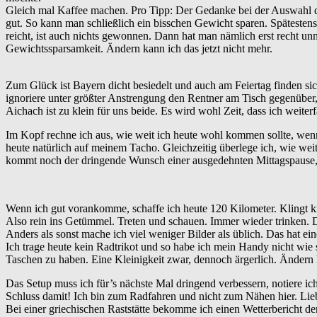
Gleich mal Kaffee machen. Pro Tipp: Der Gedanke bei der Auswahl der
gut. So kann man schließlich ein bisschen Gewicht sparen. Späteste
reicht, ist auch nichts gewonnen. Dann hat man nämlich erst recht un
Gewichtssparsamkeit. Ändern kann ich das jetzt nicht mehr.
Zum Glück ist Bayern dicht besiedelt und auch am Feiertag finden si
ignoriere unter größter Anstrengung den Rentner am Tisch gegenüber
Aichach ist zu klein für uns beide. Es wird wohl Zeit, dass ich weite
Im Kopf rechne ich aus, wie weit ich heute wohl kommen sollte, wenn
heute natürlich auf meinem Tacho. Gleichzeitig überlege ich, wie we
kommt noch der dringende Wunsch einer ausgedehnten Mittagspause
Wenn ich gut vorankomme, schaffe ich heute 120 Kilometer. Klingt k
Also rein ins Getümmel. Treten und schauen. Immer wieder trinken. 
Anders als sonst mache ich viel weniger Bilder als üblich. Das hat e
Ich trage heute kein Radtrikot und so habe ich mein Handy nicht wie 
Taschen zu haben. Eine Kleinigkeit zwar, dennoch ärgerlich. Ändern ka
Das Setup muss ich für’s nächste Mal dringend verbessern, notiere 
Schluss damit! Ich bin zum Radfahren und nicht zum Nähen hier. Lieb
Bei einer griechischen Raststätte bekomme ich einen Wetterbericht der