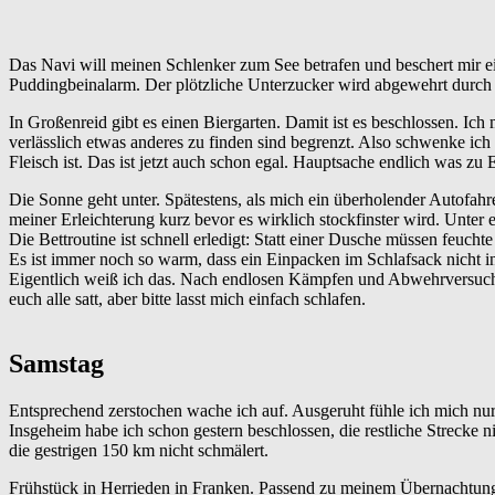
Das Navi will meinen Schlenker zum See betrafen und beschert mir e
Puddingbeinalarm. Der plötzliche Unterzucker wird abgewehrt durch e
In Großenreid gibt es einen Biergarten. Damit ist es beschlossen. Ich
verlässlich etwas anderes zu finden sind begrenzt. Also schwenke ic
Fleisch ist. Das ist jetzt auch schon egal. Hauptsache endlich was zu
Die Sonne geht unter. Spätestens, als mich ein überholender Autofahre
meiner Erleichterung kurz bevor es wirklich stockfinster wird. Unter 
Die Bettroutine ist schnell erledigt: Statt einer Dusche müssen feucht
Es ist immer noch so warm, dass ein Einpacken im Schlafsack nicht 
Eigentlich weiß ich das. Nach endlosen Kämpfen und Abwehrversuche
euch alle satt, aber bitte lasst mich einfach schlafen.
Samstag
Entsprechend zerstochen wache ich auf. Ausgeruht fühle ich mich nur
Insgeheim habe ich schon gestern beschlossen, die restliche Strecke
die gestrigen 150 km nicht schmälert.
Frühstück in Herrieden in Franken. Passend zu meinem Übernachtung