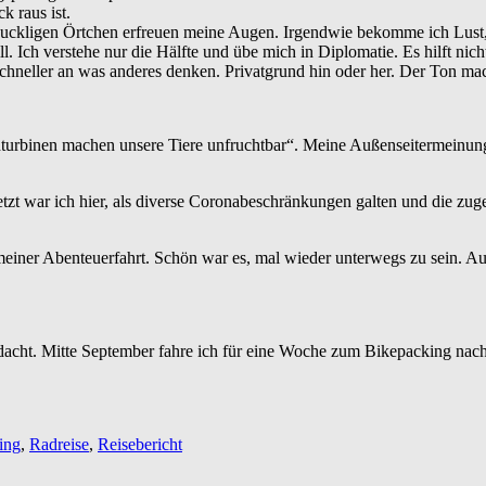
k raus ist.
hnuckligen Örtchen erfreuen meine Augen. Irgendwie bekomme ich Lust,
 Ich verstehe nur die Hälfte und übe mich in Diplomatie. Es hilft nichts
 schneller an was anderes denken. Privatgrund hin oder her. Der Ton ma
turbinen machen unsere Tiere unfruchtbar“. Meine Außenseitermeinung a
letzt war ich hier, als diverse Coronabeschränkungen galten und die zu
iner Abenteuerfahrt. Schön war es, mal wieder unterwegs zu sein. Auch
acht. Mitte September fahre ich für eine Woche zum Bikepacking nach D
ing
,
Radreise
,
Reisebericht