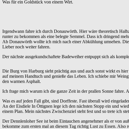
Was für ein Goldstück von einem Wirt.
Irgendwann fahre ich durch Donauwörth. Hier wäre theoretisch Halbzei
runter zu bekommen als eine belegte Semmel. Dass ich dringend mehr e
Ab Donauwörth wollte ich mich nach einer Abkühlung umsehen. Die Wö
Lieber noch weiter fahren.
Der nächste ausgekundschaftete Badeweiher entpuppt sich als komplett
Die Burg von Harburg sieht prächtig aus und auch sonst wirkt es hier
auf meinem Handtuch und genieße das Leben. Ich schiebe mir Weingu
den warmen Asphalt.
Ich frage mich warum ich die ganze Zeit in der prallen Sonne fahre.
Was es auf jeden Fall gibt, sind Dorffeste. Fast überall wird eingelad
An der Eisdiele In Öttignen lege ich den nächsten Stopp ein und wied
einem Plan. Mein nächstes Zwischenziel steht fest und so trete ich s
Der Dennlenloher See ist beim Eintauchen angenehmer als er von auß
bekomme zum ersten mal an diesem Tag richtig Lust zu Essen. Also r