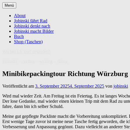
Zum
Menü
Inhalt
springen
About
Jobinski fährt Rad
Jobinski denkt nach
Jobinski macht Bilder
Buch
Shop (Taschen)
Wo bin ich jetzt gelandet?
jobinski – cycling – writing – doing
Minibikepackingtour Richtung Würzburg
Veröffentlicht am
3. September 2025
4. September 2025
von
jobinski
Wird mal wieder Zeit. Am Freitag ist ein Feiertag. Es ist langes Woc
Der lose Gedanke, mal wieder einen kleinen Trip mit dem Rad zu unt
fahre, dann bin ich selber Schuld.
Meine gut gepflegte Packliste macht die Vorbereitung unkompliziert. Im
Erst wenige Tage zuvor ist meine neue Tasche fertig geworden, die ic
Verbesserung und Anpassung gegönnt. Dazu vielleicht an anderer Ste