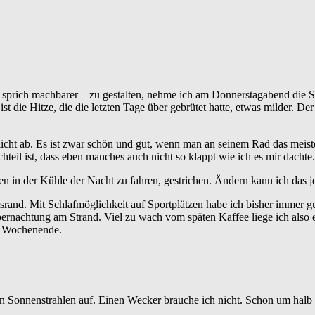
 sprich machbarer – zu gestalten, nehme ich am Donnerstagabend die 
ist die Hitze, die die letzten Tage über gebrütet hatte, etwas milder. 
icht ab. Es ist zwar schön und gut, wenn man an seinem Rad das meiste
eil ist, dass eben manches auch nicht so klappt wie ich es mir dachte.
den in der Kühle der Nacht zu fahren, gestrichen. Ändern kann ich das 
srand. Mit Schlafmöglichkeit auf Sportplätzen habe ich bisher immer g
bernachtung am Strand. Viel zu wach vom späten Kaffee liege ich also 
en Wochenende.
en Sonnenstrahlen auf. Einen Wecker brauche ich nicht. Schon um halb ac