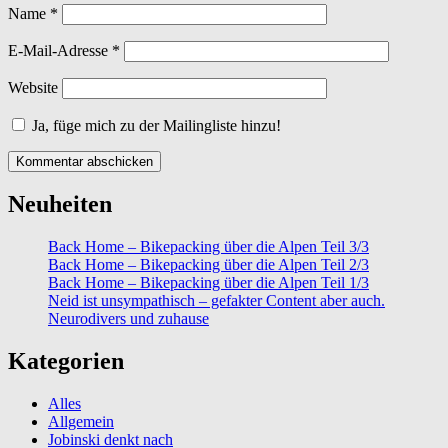
Name
*
E-Mail-Adresse
*
Website
Ja, füge mich zu der Mailingliste hinzu!
Neuheiten
Back Home – Bikepacking über die Alpen Teil 3/3
Back Home – Bikepacking über die Alpen Teil 2/3
Back Home – Bikepacking über die Alpen Teil 1/3
Neid ist unsympathisch – gefakter Content aber auch.
Neurodivers und zuhause
Kategorien
Alles
Allgemein
Jobinski denkt nach