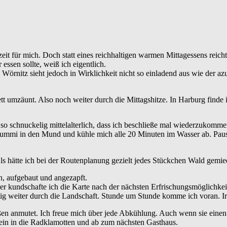
t für mich. Doch statt eines reichhaltigen warmen Mittagessens reicht
ssen sollte, weiß ich eigentlich.
rnitz sieht jedoch in Wirklichkeit nicht so einladend aus wie der az
 umzäunt. Also noch weiter durch die Mittagshitze. In Harburg finde i
 so schnuckelig mittelalterlich, dass ich beschließe mal wiederzukomm
mmi in den Mund und kühle mich alle 20 Minuten im Wasser ab. Pause
 Als hätte ich bei der Routenplanung gezielt jedes Stückchen Wald gemi
en, aufgebaut und angezapft.
er kundschafte ich die Karte nach der nächsten Erfrischungsmöglichkei
tetig weiter durch die Landschaft. Stunde um Stunde komme ich voran. I
en anmutet. Ich freue mich über jede Abkühlung. Auch wenn sie einen
ein in die Radklamotten und ab zum nächsten Gasthaus.