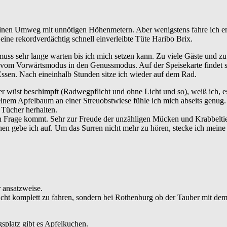
inen Umweg mit unnötigen Höhenmetern. Aber wenigstens fahre ich end
ine rekordverdächtig schnell einverleibte Tüte Haribo Brix.
 muss sehr lange warten bis ich mich setzen kann. Zu viele Gäste und zu
h vom Vorwärtsmodus in den Genussmodus. Auf der Speisekarte findet si
 Essen. Nach eineinhalb Stunden sitze ich wieder auf dem Rad.
r wüst beschimpft (Radwegpflicht und ohne Licht und so), weiß ich, es 
einem Apfelbaum an einer Streuobstwiese fühle ich mich abseits genug. 
e Tücher herhalten.
in Frage kommt. Sehr zur Freude der unzähligen Mücken und Krabbeltie
n gebe ich auf. Um das Surren nicht mehr zu hören, stecke ich meine
 ansatzweise.
 nicht komplett zu fahren, sondern bei Rothenburg ob der Tauber mit d
splatz gibt es Apfelkuchen.