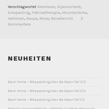
Verschlagwortet
Abenteuer
,
Alpenvorland
,
bikepacking
,
Fahrradtherapie
,
Mountainbike
,
radreisen
,
Raupe
,
Reise
,
Reisebericht
2
Kommentare
NEUHEITEN
Back Home – Bikepacking über die Alpen Teil 3/3
Back Home – Bikepacking über die Alpen Teil 2/3
Back Home – Bikepacking über die Alpen Teil 1/3
Neid ist unsympathisch – gefakter Content aber auch.