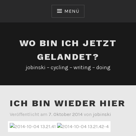
Zum
Inhalt
MENÜ
springen
WO BIN ICH JETZT
GELANDET?
jobinski – cycling – writing – doing
ICH BIN WIEDER HIER
Veröffentlicht am
7. Oktober 2014
von
jobinski