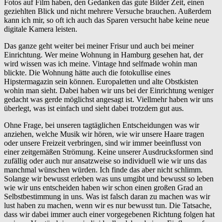
Fotos auf Film haben, den Gedanken das gute Bilder Zeit, einen
geziehlten Blick und nicht mehrere Versuche brauchen. Außerdem
kann ich mir, so oft ich auch das Sparen versucht habe keine neue
digitale Kamera leisten.
Das ganze geht weiter bei meiner Frisur und auch bei meiner
Einrichtung. Wer meine Wohnung in Hamburg gesehen hat, der
wird wissen was ich meine. Vintage hnd selfmade wohin man
blickte. Die Wohnung hätte auch die fotokullise eines
Hipstermagazin sein können. Europaletten und alte Obstkisten
wohin man sieht. Dabei haben wir uns bei der Einrichtung weniger
gedacht was gerde möglichst angesagt ist. Viellmehr haben wir uns
überlegt, was ist einfach und sieht dabei trotzdem gut aus.
Ohne Frage, bei unseren tagtäglichen Entscheidungen was wir
anziehen, welche Musik wir hören, wie wir unsere Haare tragen
oder unsere Freizeit verbringen, sind wir immer beeinflusst von
einer zeitgemäßen Strömung. Keine unserer Ausdrucksformen sind
zufällig oder auch nur ansatzweise so individuell wie wir uns das
manchmal wünschen würden. Ich finde das aber nicht schlimm.
Solange wir bewusst erleben was uns umgibt und bewusst so leben
wie wir uns entscheiden haben wir schon einen großen Grad an
Selbstbestimmung in uns. Was ist falsch daran zu machen was wir
lust haben zu machen, wenn wir es nur bewusst tun. Die Tatsache,
dass wir dabei immer auch einer vorgegebenen Richtung folgen hat