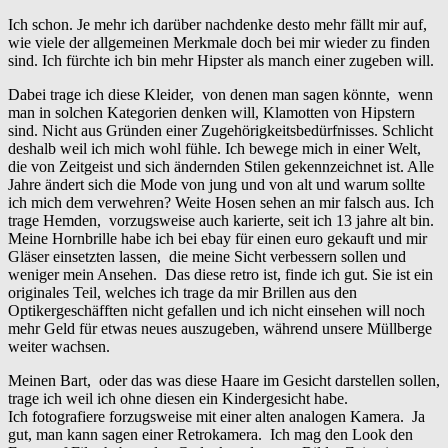
Ich schon. Je mehr ich darüber nachdenke desto mehr fällt mir auf,
wie viele der allgemeinen Merkmale doch bei mir wieder zu finden
sind. Ich fürchte ich bin mehr Hipster als manch einer zugeben will.
Dabei trage ich diese Kleider, von denen man sagen könnte, wenn
man in solchen Kategorien denken will, Klamotten von Hipstern
sind. Nicht aus Gründen einer Zugehörigkeitsbedürfnisses. Schlicht
deshalb weil ich mich wohl fühle. Ich bewege mich in einer Welt,
die von Zeitgeist und sich ändernden Stilen gekennzeichnet ist. Alle
Jahre ändert sich die Mode von jung und von alt und warum sollte
ich mich dem verwehren? Weite Hosen sehen an mir falsch aus. Ich
trage Hemden, vorzugsweise auch karierte, seit ich 13 jahre alt bin.
Meine Hornbrille habe ich bei ebay für einen euro gekauft und mir
Gläser einsetzten lassen, die meine Sicht verbessern sollen und
weniger mein Ansehen. Das diese retro ist, finde ich gut. Sie ist ein
originales Teil, welches ich trage da mir Brillen aus den
Optikergeschäfften nicht gefallen und ich nicht einsehen will noch
mehr Geld für etwas neues auszugeben, während unsere Müllberge
weiter wachsen.
Meinen Bart, oder das was diese Haare im Gesicht darstellen sollen,
trage ich weil ich ohne diesen ein Kindergesicht habe.
Ich fotografiere forzugsweise mit einer alten analogen Kamera. Ja
gut, man kann sagen einer Retrokamera. Ich mag den Look den