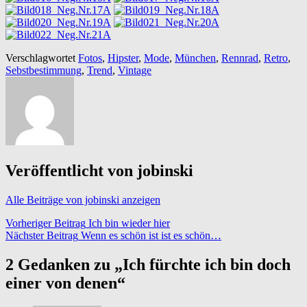
Verschlagwortet
Fotos
,
Hipster
,
Mode
,
München
,
Rennrad
,
Retro
,
Sebstbestimmung
,
Trend
,
Vintage
Veröffentlicht von
jobinski
Alle Beiträge von jobinski anzeigen
Beitragsnavigation
Vorheriger Beitrag
Ich bin wieder hier
Nächster Beitrag
Wenn es schön ist ist es schön…
2 Gedanken zu „
Ich fürchte ich bin doch
einer von denen
“