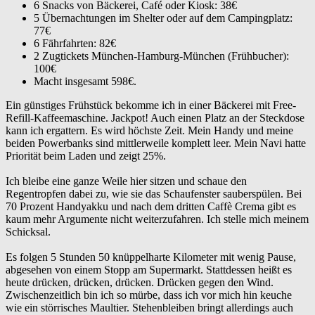
6 Snacks von Bäckerei, Café oder Kiosk: 38€
5 Übernachtungen im Shelter oder auf dem Campingplatz:
77€
6 Fährfahrten: 82€
2 Zugtickets München-Hamburg-München (Frühbucher):
100€
Macht insgesamt 598€.
Ein günstiges Frühstück bekomme ich in einer Bäckerei mit Free-
Refill-Kaffeemaschine. Jackpot! Auch einen Platz an der Steckdose
kann ich ergattern. Es wird höchste Zeit. Mein Handy und meine
beiden Powerbanks sind mittlerweile komplett leer. Mein Navi hatte
Priorität beim Laden und zeigt 25%.
Ich bleibe eine ganze Weile hier sitzen und schaue den
Regentropfen dabei zu, wie sie das Schaufenster sauberspülen. Bei
70 Prozent Handyakku und nach dem dritten Caffè Crema gibt es
kaum mehr Argumente nicht weiterzufahren. Ich stelle mich meinem
Schicksal.
Es folgen 5 Stunden 50 knüppelharte Kilometer mit wenig Pause,
abgesehen von einem Stopp am Supermarkt. Stattdessen heißt es
heute drücken, drücken, drücken. Drücken gegen den Wind.
Zwischenzeitlich bin ich so mürbe, dass ich vor mich hin keuche
wie ein störrisches Maultier. Stehenbleiben bringt allerdings auch