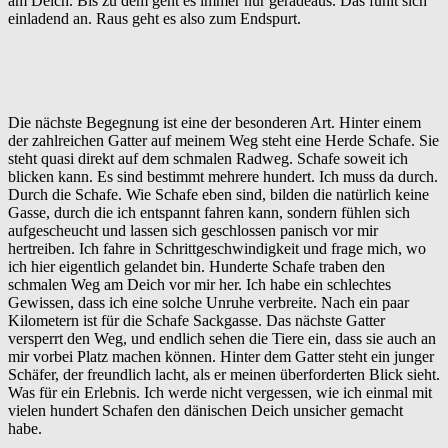
am Deich. Bis zu dem geht es immer nur geradeaus. Das fühlt sich
einladend an. Raus geht es also zum Endspurt.
Die nächste Begegnung ist eine der besonderen Art. Hinter einem
der zahlreichen Gatter auf meinem Weg steht eine Herde Schafe. Sie
steht quasi direkt auf dem schmalen Radweg. Schafe soweit ich
blicken kann. Es sind bestimmt mehrere hundert. Ich muss da durch.
Durch die Schafe. Wie Schafe eben sind, bilden die natürlich keine
Gasse, durch die ich entspannt fahren kann, sondern fühlen sich
aufgescheucht und lassen sich geschlossen panisch vor mir
hertreiben. Ich fahre in Schrittgeschwindigkeit und frage mich, wo
ich hier eigentlich gelandet bin. Hunderte Schafe traben den
schmalen Weg am Deich vor mir her. Ich habe ein schlechtes
Gewissen, dass ich eine solche Unruhe verbreite. Nach ein paar
Kilometern ist für die Schafe Sackgasse. Das nächste Gatter
versperrt den Weg, und endlich sehen die Tiere ein, dass sie auch an
mir vorbei Platz machen können. Hinter dem Gatter steht ein junger
Schäfer, der freundlich lacht, als er meinen überforderten Blick sieht.
Was für ein Erlebnis. Ich werde nicht vergessen, wie ich einmal mit
vielen hundert Schafen den dänischen Deich unsicher gemacht
habe.