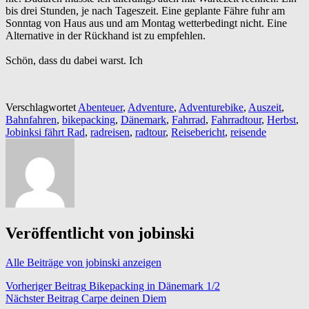
bis drei Stunden, je nach Tageszeit. Eine geplante Fähre fuhr am
Sonntag von Haus aus und am Montag wetterbedingt nicht. Eine
Alternative in der Rückhand ist zu empfehlen.
Schön, dass du dabei warst. Ich
Verschlagwortet
Abenteuer
,
Adventure
,
Adventurebike
,
Auszeit
,
Bahnfahren
,
bikepacking
,
Dänemark
,
Fahrrad
,
Fahrradtour
,
Herbst
,
Jobinksi fährt Rad
,
radreisen
,
radtour
,
Reisebericht
,
reisende
Veröffentlicht von
jobinski
Alle Beiträge von jobinski anzeigen
Beitragsnavigation
Vorheriger Beitrag
Bikepacking in Dänemark 1/2
Nächster Beitrag
Carpe deinen Diem