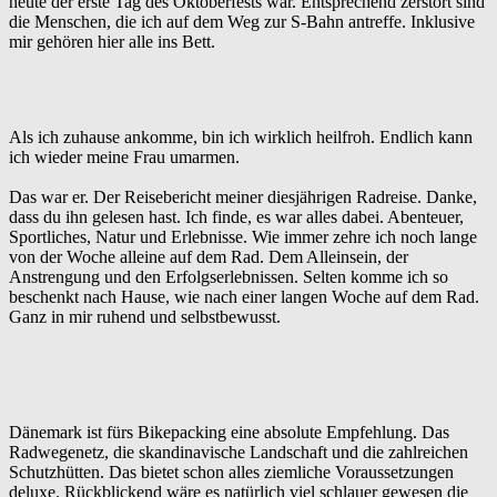
heute der erste Tag des Oktoberfests war. Entsprechend zerstört sind
die Menschen, die ich auf dem Weg zur S-Bahn antreffe. Inklusive
mir gehören hier alle ins Bett.
Als ich zuhause ankomme, bin ich wirklich heilfroh. Endlich kann
ich wieder meine Frau umarmen.
Das war er. Der Reisebericht meiner diesjährigen Radreise. Danke,
dass du ihn gelesen hast. Ich finde, es war alles dabei. Abenteuer,
Sportliches, Natur und Erlebnisse. Wie immer zehre ich noch lange
von der Woche alleine auf dem Rad. Dem Alleinsein, der
Anstrengung und den Erfolgserlebnissen. Selten komme ich so
beschenkt nach Hause, wie nach einer langen Woche auf dem Rad.
Ganz in mir ruhend und selbstbewusst.
Dänemark ist fürs Bikepacking eine absolute Empfehlung. Das
Radwegenetz, die skandinavische Landschaft und die zahlreichen
Schutzhütten. Das bietet schon alles ziemliche Voraussetzungen
deluxe. Rückblickend wäre es natürlich viel schlauer gewesen die