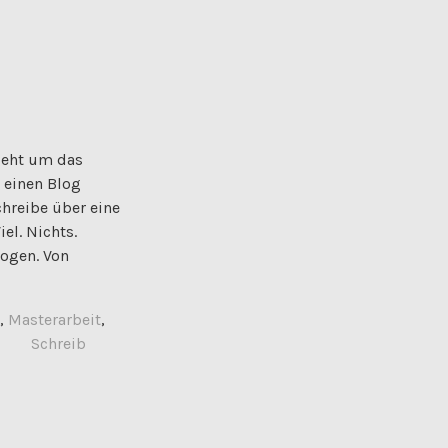
geht um das
e einen Blog
chreibe über eine
el. Nichts.
ogen. Von
,
Masterarbeit
,
Schreib