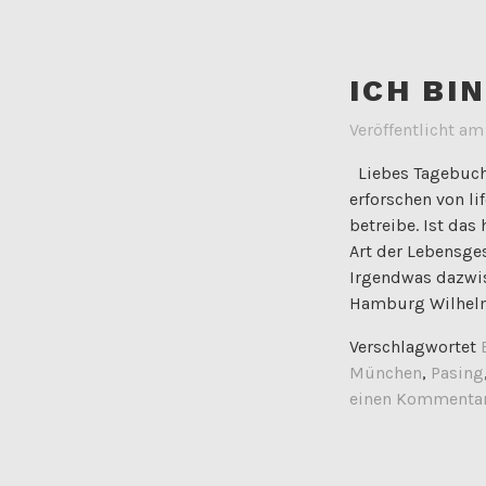
ICH BI
Veröffentlicht a
Liebes Tagebuch:
erforschen von li
betreibe. Ist das
Art der Lebensges
Irgendwas dazwis
Hamburg Wilhel
Verschlagwortet
München
,
Pasing
einen Kommenta