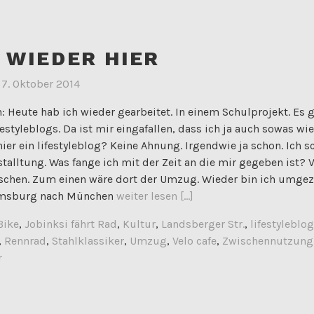
N WIEDER HIER
m
7. Oktober 2014
 Heute hab ich wieder gearbeitet. In einem Schulprojekt. Es 
festyleblogs. Da ist mir eingafallen, dass ich ja auch sowas wi
 hier ein lifestyleblog? Keine Ahnung. Irgendwie ja schon. Ich s
talltung. Was fange ich mit der Zeit an die mir gegeben ist? Vi
chen. Zum einen wäre dort der Umzug. Wieder bin ich umgez
msburg nach München
weiter lesen [...]
Bike
,
Jobinksi fährt Rad
,
Kultur
,
Landsberger Str.
,
lifestyleblog
,
Rennrad
,
Stahlklassiker
,
Umzug
,
Velo cafe
,
Zwischennutzung
r