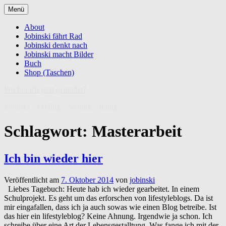
Zum
Menü
Inhalt
springen
About
Jobinski fährt Rad
Jobinski denkt nach
Jobinski macht Bilder
Buch
Shop (Taschen)
Wo bin ich jetzt gelandet?
jobinski – cycling – writing – doing
Schlagwort:
Masterarbeit
Ich bin wieder hier
Veröffentlicht am
7. Oktober 2014
von
jobinski
Liebes Tagebuch: Heute hab ich wieder gearbeitet. In einem
Schulprojekt. Es geht um das erforschen von lifestyleblogs. Da ist
mir eingafallen, dass ich ja auch sowas wie einen Blog betreibe. Ist
das hier ein lifestyleblog? Keine Ahnung. Irgendwie ja schon. Ich
schreibe über eine Art der Lebensgestalltung. Was fange ich mit der