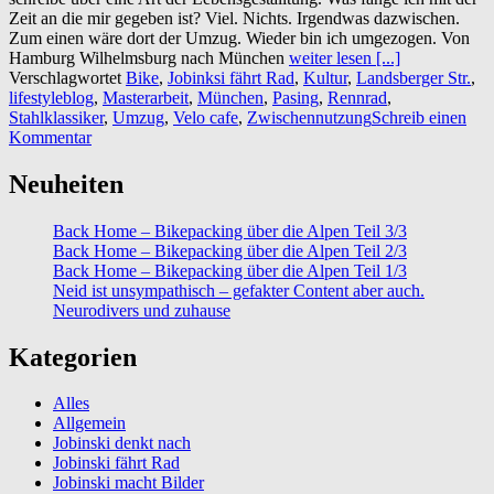
Zeit an die mir gegeben ist? Viel. Nichts. Irgendwas dazwischen.
Zum einen wäre dort der Umzug. Wieder bin ich umgezogen. Von
Hamburg Wilhelmsburg nach München
weiter lesen [...]
Verschlagwortet
Bike
,
Jobinksi fährt Rad
,
Kultur
,
Landsberger Str.
,
lifestyleblog
,
Masterarbeit
,
München
,
Pasing
,
Rennrad
,
Stahlklassiker
,
Umzug
,
Velo cafe
,
Zwischennutzung
Schreib einen
Kommentar
Neuheiten
Back Home – Bikepacking über die Alpen Teil 3/3
Back Home – Bikepacking über die Alpen Teil 2/3
Back Home – Bikepacking über die Alpen Teil 1/3
Neid ist unsympathisch – gefakter Content aber auch.
Neurodivers und zuhause
Kategorien
Alles
Allgemein
Jobinski denkt nach
Jobinski fährt Rad
Jobinski macht Bilder