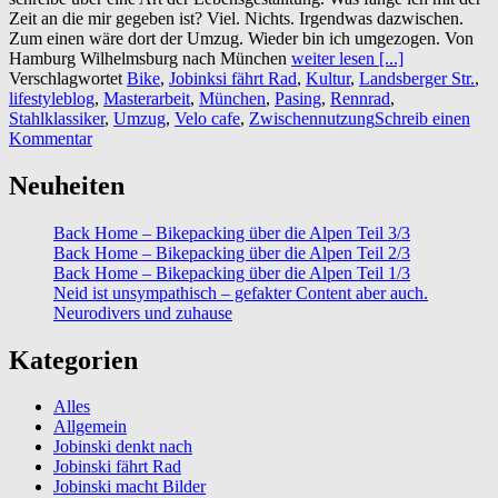
Zeit an die mir gegeben ist? Viel. Nichts. Irgendwas dazwischen.
Zum einen wäre dort der Umzug. Wieder bin ich umgezogen. Von
Hamburg Wilhelmsburg nach München
weiter lesen [...]
Verschlagwortet
Bike
,
Jobinksi fährt Rad
,
Kultur
,
Landsberger Str.
,
lifestyleblog
,
Masterarbeit
,
München
,
Pasing
,
Rennrad
,
Stahlklassiker
,
Umzug
,
Velo cafe
,
Zwischennutzung
Schreib einen
Kommentar
Neuheiten
Back Home – Bikepacking über die Alpen Teil 3/3
Back Home – Bikepacking über die Alpen Teil 2/3
Back Home – Bikepacking über die Alpen Teil 1/3
Neid ist unsympathisch – gefakter Content aber auch.
Neurodivers und zuhause
Kategorien
Alles
Allgemein
Jobinski denkt nach
Jobinski fährt Rad
Jobinski macht Bilder