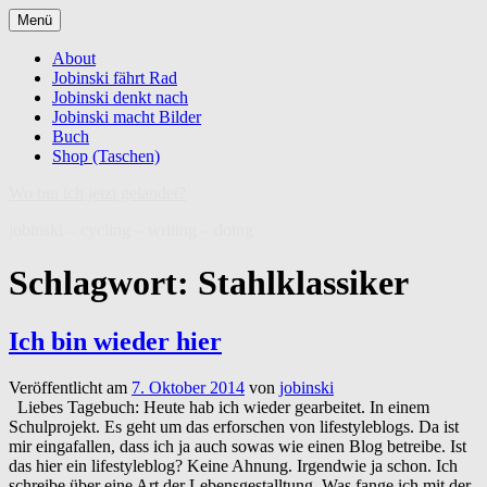
Zum
Menü
Inhalt
springen
About
Jobinski fährt Rad
Jobinski denkt nach
Jobinski macht Bilder
Buch
Shop (Taschen)
Wo bin ich jetzt gelandet?
jobinski – cycling – writing – doing
Schlagwort:
Stahlklassiker
Ich bin wieder hier
Veröffentlicht am
7. Oktober 2014
von
jobinski
Liebes Tagebuch: Heute hab ich wieder gearbeitet. In einem
Schulprojekt. Es geht um das erforschen von lifestyleblogs. Da ist
mir eingafallen, dass ich ja auch sowas wie einen Blog betreibe. Ist
das hier ein lifestyleblog? Keine Ahnung. Irgendwie ja schon. Ich
schreibe über eine Art der Lebensgestalltung. Was fange ich mit der