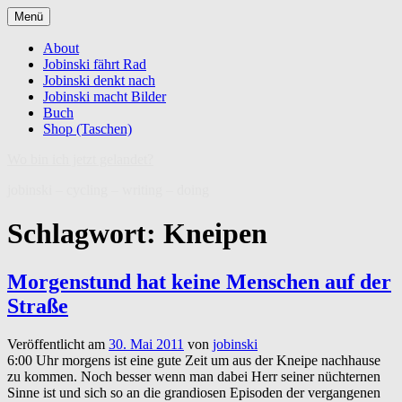
Zum
Menü
Inhalt
springen
About
Jobinski fährt Rad
Jobinski denkt nach
Jobinski macht Bilder
Buch
Shop (Taschen)
Wo bin ich jetzt gelandet?
jobinski – cycling – writing – doing
Schlagwort:
Kneipen
Morgenstund hat keine Menschen auf der
Straße
Veröffentlicht am
30. Mai 2011
von
jobinski
6:00 Uhr morgens ist eine gute Zeit um aus der Kneipe nachhause
zu kommen. Noch besser wenn man dabei Herr seiner nüchternen
Sinne ist und sich so an die grandiosen Episoden der vergangenen