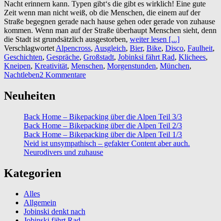
Nacht erinnern kann. Typen gibt‘s die gibt es wirklich! Eine gute
Zeit wenn man nicht weiß, ob die Menschen, die einem auf der
Straße begegnen gerade nach hause gehen oder gerade von zuhause
kommen. Wenn man auf der Straße überhaupt Menschen sieht, denn
die Stadt ist grundsätzlich ausgestorben,
weiter lesen [...]
Verschlagwortet
Alpencross
,
Ausgleich
,
Bier
,
Bike
,
Disco
,
Faulheit
,
Geschichten
,
Gespräche
,
Großstadt
,
Jobinksi fährt Rad
,
Klichees
,
Kneipen
,
Kreativität
,
Menschen
,
Morgenstunden
,
München
,
Nachtleben
2 Kommentare
Neuheiten
Back Home – Bikepacking über die Alpen Teil 3/3
Back Home – Bikepacking über die Alpen Teil 2/3
Back Home – Bikepacking über die Alpen Teil 1/3
Neid ist unsympathisch – gefakter Content aber auch.
Neurodivers und zuhause
Kategorien
Alles
Allgemein
Jobinski denkt nach
Jobinski fährt Rad