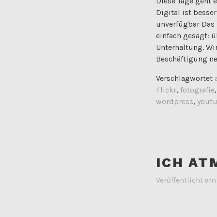
Diese Tage geht 
Digital ist besser
unverfügbar Das N
einfach gesagt: 
Unterhaltung. Wi
Beschäftigung n
Verschlagwortet
Flickr
,
fotografie
wordpress
,
yout
ICH AT
Veröffentlicht a
Ich bin Fan der P
„...dass Leute do