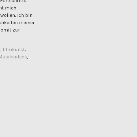
ortschritts.
cht mich
wollen. Ich bin
chkeiten meiner
somit zur
e
,
filmkunst
,
Musikvideos
,
nn sie singen:
der man bunte