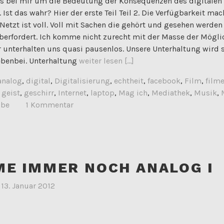
es bei mir um die Bedeutung der Konsequenzen des digitalen F
. Ist das wahr? Hier der erste Teil Teil 2. Die Verfügbarkeit ma
etzt ist voll. Voll mit Sachen die gehört und gesehen werden 
überfordert. Ich komme nicht zurecht mit der Masse der Mögli
r unterhalten uns quasi pausenlos. Unsere Unterhaltung wird 
ebenbei. Unterhaltung
weiter lesen [...]
analog
,
digital
,
Digitalisierung
,
echtheit
,
facebook
,
Film
,
film
,
geist
,
geschirr
,
Internet
,
laptop
,
Mag ich
,
Mediathek
,
Musik
,
ube
1 Kommentar
ME IMMER NOCH ANALOG I
m
13. Januar 2012
latte "digital ist besser" der Gruppe Tocotronic. Ich mag es we
of sind, setz ich als bekannt voraus - in einer Gesellschaft in 