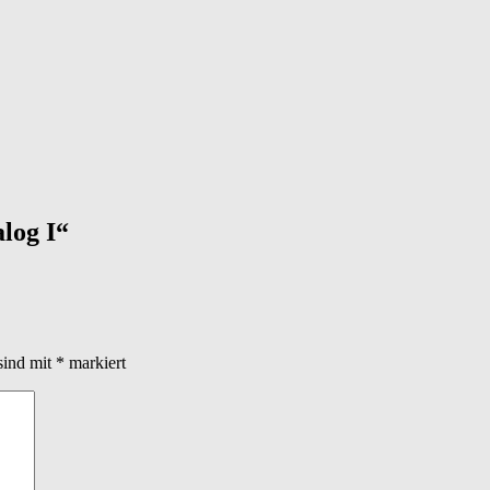
log I
“
sind mit
*
markiert