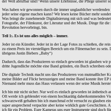
der Welt abrufbar sind? Wenn unsere Erlebnisse, die Pflege unserer 
Was haben wir gewonnen durch die immer unglaublicher werdenden tec
jeder seine eigene machen kann? Wir lesen keine Bücher mehr sonder
Was bringt die zunehmende Digitalisierung mit sich und was bedeute
Fotografie, der Filmkunst, der Literatur und der Musik. Dinge für di
Revolution hervorbringt, bin.
Teil 1:. Es ist uns alles möglich – immer.
Jeder ist ein Künstler. Jeder ist in der Lage Fotos zu schießen, die 
zu einem Preis im vierstelligen Bereich um ein Filmemacher zu sein.
übrigens Justin Biebers „Baby“)
Dadurch, dass das Produzieren so einfach geworden ist glauben wir plöt
dritte Jugendliche möchte eine Band gründen, ein Buch schreiben ode
Die digitale Technik macht uns das Produzieren von mutmaßlicher Kuns
meine Bilder auf Flickr herzuzeigen und meine Band konnte ihre EP in
Niemand mehr muss das Haus verlassen wenn der seine Musik herstel
Ich bin mir nicht sicher. Nur weil es einfach geworden ist ästhetisc
Oft werde ich geblendet von einem hochkarätig daherkommenden Video
schwarzweiß gehalten bin ich manchmal echt versucht zu glauben einen
super ansprechend verpackte aber keine wirklich gute Geschichten. A
ich für ein Problem. Eure Kameras uns eure Instrumente sind doch für