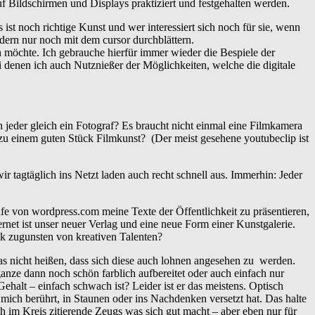
f Bildschirmen und Displays praktiziert und festgehalten werden.
 noch richtige Kunst und wer interessiert sich noch für sie, wenn
ern nur noch mit dem cursor durchblättern.
 möchte. Ich gebrauche hierfür immer wieder die Bespiele der
i denen ich auch Nutznießer der Möglichkeiten, welche die digitale
h jeder gleich ein Fotograf? Es braucht nicht einmal eine Filmkamera
 zu einem guten Stück Filmkunst? (Der meist gesehene youtubeclip ist
ir tagtäglich ins Netzt laden auch recht schnell aus. Immerhin: Jeder
lfe von wordpress.com meine Texte der Öffentlichkeit zu präsentieren,
rnet ist unser neuer Verlag und eine neue Form einer Kunstgalerie.
k zugunsten von kreativen Talenten?
das nicht heißen, dass sich diese auch lohnen angesehen zu werden.
ze dann noch schön farblich aufbereitet oder auch einfach nur
halt – einfach schwach ist? Leider ist er das meistens. Optisch
mich berührt, in Staunen oder ins Nachdenken versetzt hat. Das halte
h im Kreis zitierende Zeugs was sich gut macht – aber eben nur für