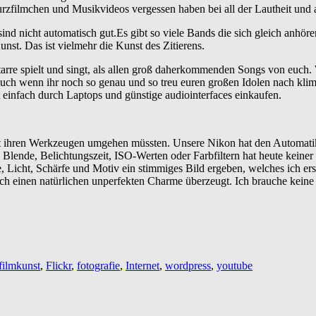
zfilmchen und Musikvideos vergessen haben bei all der Lautheit und al
nd nicht automatisch gut.Es gibt so viele Bands die sich gleich anhöre
unst. Das ist vielmehr die Kunst des Zitierens.
arre spielt und singt, als allen groß daherkommenden Songs von euch. 
Auch wenn ihr noch so genau und so treu euren großen Idolen nach klim
t einfach durch Laptops und günstige audiointerfaces einkaufen.
it ihren Werkzeugen umgehen müssten. Unsere Nikon hat den Automati
n Blende, Belichtungszeit, ISO-Werten oder Farbfiltern hat heute keiner
 Licht, Schärfe und Motiv ein stimmiges Bild ergeben, welches ich erst
rch einen natürlichen unperfekten Charme überzeugt. Ich brauche kein
filmkunst
,
Flickr
,
fotografie
,
Internet
,
wordpress
,
youtube