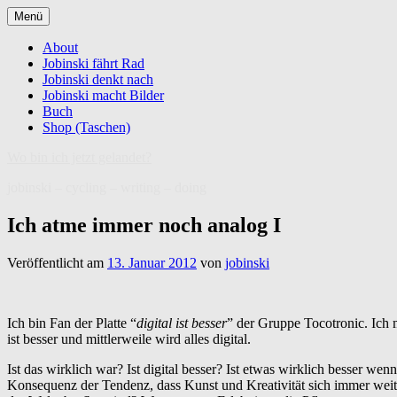
Zum
Menü
Inhalt
springen
About
Jobinski fährt Rad
Jobinski denkt nach
Jobinski macht Bilder
Buch
Shop (Taschen)
Wo bin ich jetzt gelandet?
jobinski – cycling – writing – doing
Ich atme immer noch analog I
Veröffentlicht am
13. Januar 2012
von
jobinski
Ich bin Fan der Platte “
digital ist besser
” der Gruppe Tocotronic. Ich 
ist besser und mittlerweile wird alles digital.
Ist das wirklich war? Ist digital besser? Ist etwas wirklich besser w
Konsequenz der Tendenz, dass Kunst und Kreativität sich immer weiter