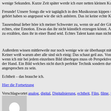
wenige Sekunden. Kurze Zeit später werde ich eure netten kleinen Kur
Freunde! Unsere Songs die wir tagtäglich in den Musikozean kippen si
gehört haben so angepasst wie die sich anhören. Das ist keine echte K
Tausendmal lieber höre ich meiner Schwester zu, wenn sie auf der Git
echtes, eine Emotion. Etwas das ihr nicht künstlich erzeugen könnt. 
zu erzählen, dass ihr in einer Band seid. Echtes Talent kann man nich
Außerdem wissen mittlerweile nur noch wenige wie sie überhaupt m
Keiner weiß warum aber alle sind sich einig: Das schaut geil aus. Vo
wenn ich mir bei jedem einzelnen Bild überlegen muss ob Perspektive,
der Hand. Ein Bild welches nicht durch perfekte Technik sondern du
angesprochen zu sein.
Echtheit – das brauche ich.
Hier die Fortsetzung
Verschlagwortet
analog
,
digital
,
Digitalisierung
,
echtheit
,
Film
,
filme
,