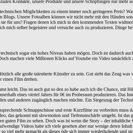
sozialen Kontakte, unsere Produkte und unsere Schöpfungen nur mehr au
hnischen Möglichkeiten zu einem immer noch geringeren Preis? Was ist
n Blogs. Unsere Fotoalben können wir nicht mehr mit den Händen sond
t sie für uns? Fragen denen ich mich in den kommenden Texten widmen
e ich mich selber begeistere und versuche auch zu produzieren. Dinge be
rein technisch sogar ein hohes Niveau haben mögen. Doch ist dadurch auc
 Doch machen viele Millionen Klicks auf Youtube ein Video tatsächlich
zlich alle große talentierte Künstler zu sein. Gut sieht das Zeug was w
r einen Film drehen.
t leicht. Das ist auch gut so den so habe auch ich die Chance, mit Hi
nerhalb eines viertel Jahres für 0€ im Proberaum produzieren. Das Inte
len und anderen zugänglich machen möchte. Ein Siegeszug der Techni
h ansprechende Schnappschüsse und erste Kurzfilme zu verbreiten muss 
, das gekonnt mit slowmotion und Tiefenunschärfe umgeht. Ist das gan
 guten Film zu sehen. Doch was ist wenn die Story – der inhaltliche Ge
ufwendige Videos habe ich viele gesehen aber nur wenige deren Inhalt 
 so viel mehr gemacht als dieses öde sich immer wiederholende und sic