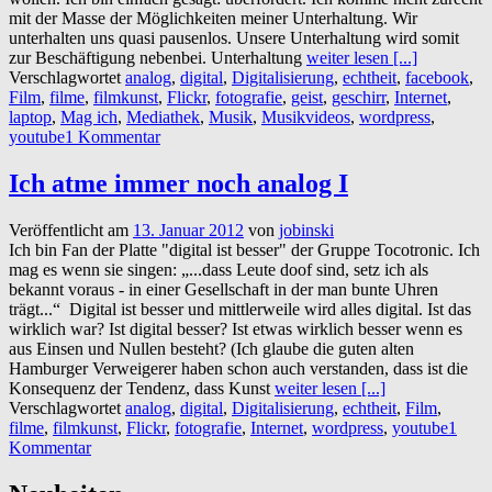
mit der Masse der Möglichkeiten meiner Unterhaltung. Wir
unterhalten uns quasi pausenlos. Unsere Unterhaltung wird somit
zur Beschäftigung nebenbei. Unterhaltung
weiter lesen [...]
Verschlagwortet
analog
,
digital
,
Digitalisierung
,
echtheit
,
facebook
,
Film
,
filme
,
filmkunst
,
Flickr
,
fotografie
,
geist
,
geschirr
,
Internet
,
laptop
,
Mag ich
,
Mediathek
,
Musik
,
Musikvideos
,
wordpress
,
youtube
1 Kommentar
Ich atme immer noch analog I
Veröffentlicht am
13. Januar 2012
von
jobinski
Ich bin Fan der Platte "digital ist besser" der Gruppe Tocotronic. Ich
mag es wenn sie singen: „...dass Leute doof sind, setz ich als
bekannt voraus - in einer Gesellschaft in der man bunte Uhren
trägt...“ Digital ist besser und mittlerweile wird alles digital. Ist das
wirklich war? Ist digital besser? Ist etwas wirklich besser wenn es
aus Einsen und Nullen besteht? (Ich glaube die guten alten
Hamburger Verweigerer haben schon auch verstanden, dass ist die
Konsequenz der Tendenz, dass Kunst
weiter lesen [...]
Verschlagwortet
analog
,
digital
,
Digitalisierung
,
echtheit
,
Film
,
filme
,
filmkunst
,
Flickr
,
fotografie
,
Internet
,
wordpress
,
youtube
1
Kommentar