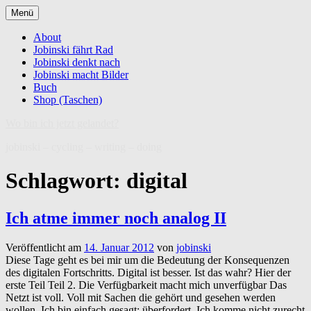
Zum
Menü
Inhalt
springen
About
Jobinski fährt Rad
Jobinski denkt nach
Jobinski macht Bilder
Buch
Shop (Taschen)
Wo bin ich jetzt gelandet?
jobinski – cycling – writing – doing
Schlagwort:
digital
Ich atme immer noch analog II
Veröffentlicht am
14. Januar 2012
von
jobinski
Diese Tage geht es bei mir um die Bedeutung der Konsequenzen
des digitalen Fortschritts. Digital ist besser. Ist das wahr? Hier der
erste Teil Teil 2. Die Verfügbarkeit macht mich unverfügbar Das
Netzt ist voll. Voll mit Sachen die gehört und gesehen werden
wollen. Ich bin einfach gesagt: überfordert. Ich komme nicht zurecht