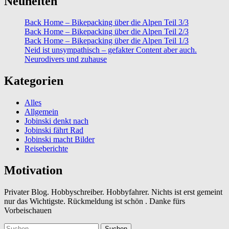
Neuheiten
Back Home – Bikepacking über die Alpen Teil 3/3
Back Home – Bikepacking über die Alpen Teil 2/3
Back Home – Bikepacking über die Alpen Teil 1/3
Neid ist unsympathisch – gefakter Content aber auch.
Neurodivers und zuhause
Kategorien
Alles
Allgemein
Jobinski denkt nach
Jobinski fährt Rad
Jobinski macht Bilder
Reiseberichte
Motivation
Privater Blog. Hobbyschreiber. Hobbyfahrer. Nichts ist erst gemeint
nur das Wichtigste. Rückmeldung ist schön . Danke fürs
Vorbeischauen
Suchen