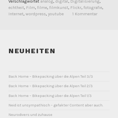
Verschlagwortet
analog
,
digital
,
Digitalisierung
,
echtheit
,
Film
,
filme
,
filmkunst
,
Flickr
,
fotografie
,
Internet
,
wordpress
,
youtube
1 Kommentar
NEUHEITEN
Back Home – Bikepacking über die Alpen Teil 3/3
Back Home – Bikepacking über die Alpen Teil 2/3
Back Home – Bikepacking über die Alpen Teil 1/3
Neid ist unsympathisch – gefakter Content aber auch.
Neurodivers und zuhause