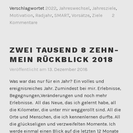
Verschlagwortet
2022
,
Jahreswechsel
,
Jahresziele
,
Motivation
,
Radjahr
,
SMART
,
Vorsätze
,
Ziele
2
Kommentare
ZWEI TAUSEND 8 ZEHN-
MEIN RÜCKBLICK 2018
Veröffentlicht am
13. Dezember 2018
Was war das nur für ein Jahr? Ein volles und
ereignisreiches Jahr. Zumindest bei mir. Erlebnisse,
Begegnungen,Veränderungen und noch mehr
Erlebnisse. All das Neue, das ich gelernt habe, all
die Kilometer, die unter mir weggerollt sind. All die
Orte und Menschen, die ich kennenlernen durfte. All
die glückseligen und verzweifelten Momente. Ich
werde einmal einen Blick auf die letzten 12 Monate