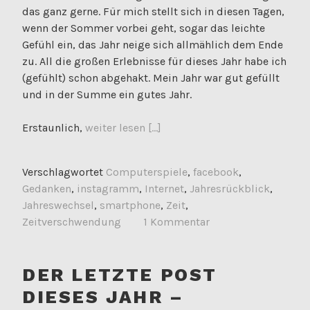
das ganz gerne. Für mich stellt sich in diesen Tagen,
wenn der Sommer vorbei geht, sogar das leichte
Gefühl ein, das Jahr neige sich allmählich dem Ende
zu. All die großen Erlebnisse für dieses Jahr habe ich
(gefühlt) schon abgehakt. Mein Jahr war gut gefüllt
und in der Summe ein gutes Jahr.
Erstaunlich,
weiter lesen [...]
Verschlagwortet
Computerspiele
,
facebook
,
Gedanken
,
instagramm
,
Internet
,
Jahresrückblick
,
Jahreswechsel
,
smartphone
,
Zeit
,
Zeitverschwendung
1 Kommentar
DER LETZTE POST
DIESES JAHR –