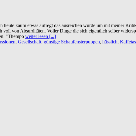
 heute kaum etwas aufregt das ausreichen würde um mit meiner Kritik e
voll von Absurditäten. Voller Dinge die sich eigentlich selber widerspr
nnen. "Thempo
weiter lesen [...]
ussionen
,
Gesellschaft
,
günstige Schaufensterpuppen
,
hässlich
,
Kaffeta