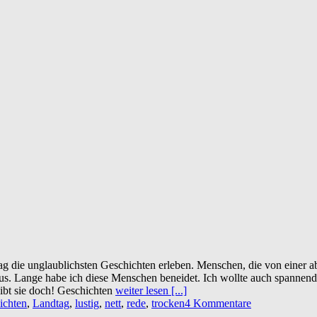
g die unglaublichsten Geschichten erleben. Menschen, die von einer abs
s. Lange habe ich diese Menschen beneidet. Ich wollte auch spannende 
gibt sie doch! Geschichten
weiter lesen [...]
ichten
,
Landtag
,
lustig
,
nett
,
rede
,
trocken
4 Kommentare