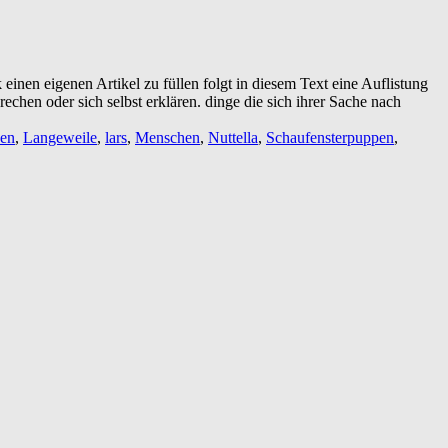
inen eigenen Artikel zu füllen folgt in diesem Text eine Auflistung
echen oder sich selbst erklären. dinge die sich ihrer Sache nach
sen
,
Langeweile
,
lars
,
Menschen
,
Nuttella
,
Schaufensterpuppen
,