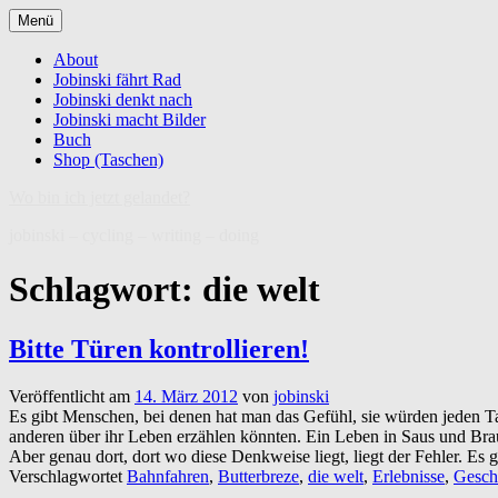
Zum
Menü
Inhalt
springen
About
Jobinski fährt Rad
Jobinski denkt nach
Jobinski macht Bilder
Buch
Shop (Taschen)
Wo bin ich jetzt gelandet?
jobinski – cycling – writing – doing
Schlagwort:
die welt
Bitte Türen kontrollieren!
Veröffentlicht am
14. März 2012
von
jobinski
Es gibt Menschen, bei denen hat man das Gefühl, sie würden jeden Ta
anderen über ihr Leben erzählen könnten. Ein Leben in Saus und Brau
Aber genau dort, dort wo diese Denkweise liegt, liegt der Fehler. Es 
Verschlagwortet
Bahnfahren
,
Butterbreze
,
die welt
,
Erlebnisse
,
Gesch