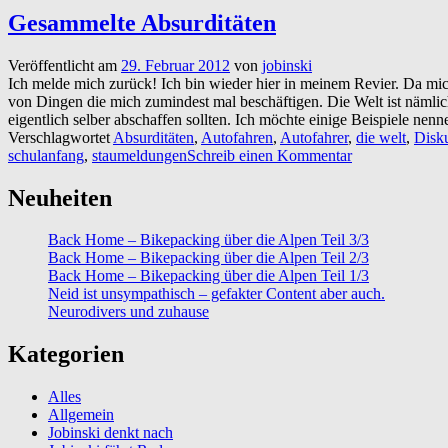
Gesammelte Absurditäten
Veröffentlicht am
29. Februar 2012
von
jobinski
Ich melde mich zurück! Ich bin wieder hier in meinem Revier. Da mich
von Dingen die mich zumindest mal beschäftigen. Die Welt ist nämlich 
eigentlich selber abschaffen sollten. Ich möchte einige Beispiele ne
Verschlagwortet
Absurditäten
,
Autofahren
,
Autofahrer
,
die welt
,
Disk
schulanfang
,
staumeldungen
Schreib einen Kommentar
Neuheiten
Back Home – Bikepacking über die Alpen Teil 3/3
Back Home – Bikepacking über die Alpen Teil 2/3
Back Home – Bikepacking über die Alpen Teil 1/3
Neid ist unsympathisch – gefakter Content aber auch.
Neurodivers und zuhause
Kategorien
Alles
Allgemein
Jobinski denkt nach