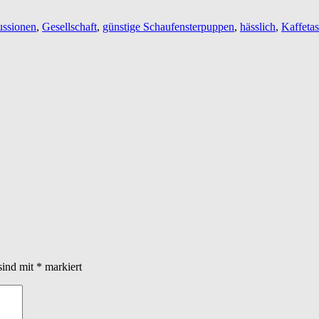
ussionen
,
Gesellschaft
,
günstige Schaufensterpuppen
,
hässlich
,
Kaffeta
sind mit
*
markiert