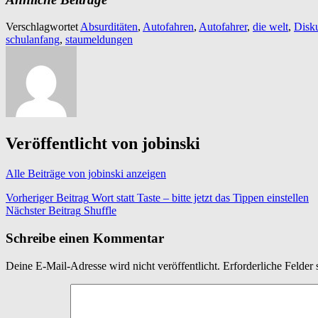
Verschlagwortet
Absurditäten
,
Autofahren
,
Autofahrer
,
die welt
,
Disk
schulanfang
,
staumeldungen
Veröffentlicht von
jobinski
Alle Beiträge von jobinski anzeigen
Beitragsnavigation
Vorheriger Beitrag
Wort statt Taste – bitte jetzt das Tippen einstellen
Nächster Beitrag
Shuffle
Schreibe einen Kommentar
Deine E-Mail-Adresse wird nicht veröffentlicht.
Erforderliche Felder 