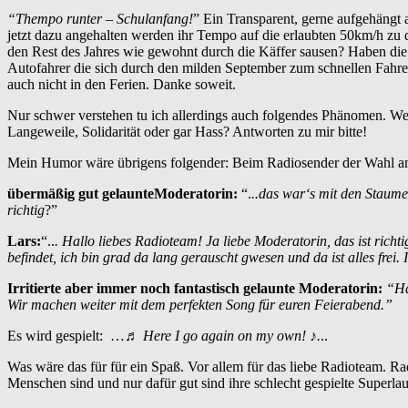
“Thempo runter – Schulanfang!
” Ein Transparent, gerne aufgehängt
jetzt dazu angehalten werden ihr Tempo auf die erlaubten 50km/h z
den Rest des Jahres wie gewohnt durch die Käffer sausen? Haben die K
Autofahrer die sich durch den milden September zum schnellen Fahren a
auch nicht in den Ferien. Danke soweit.
Nur schwer verstehen tu ich allerdings auch folgendes Phänomen. We
Langeweile, Solidarität oder gar Hass? Antworten zu mir bitte!
Mein Humor wäre übrigens folgender: Beim Radiosender der Wahl anzu
übermäßig gut gelaunteModeratorin:
“.
..das war‘s mit den Staume
richtig
?”
Lars:
“..
. Hallo liebes Radioteam! Ja liebe Moderatorin, das ist rich
befindet, ich bin grad da lang gerauscht gwesen und da ist alles fre
Irritierte aber immer noch fantastisch gelaunte Moderatorin:
“Hä
Wir machen weiter mit dem perfekten Song für euren Feierabend.”
Es wird gespielt: …
♬ Here I go again on my own! ♪.
..
Was wäre das für für ein Spaß. Vor allem für das liebe Radioteam. R
Menschen sind und nur dafür gut sind ihre schlecht gespielte Superla