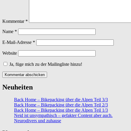
Kommentar
*
Name
*
E-Mail-Adresse
*
Website
Ja, füge mich zu der Mailingliste hinzu!
Neuheiten
Back Home – Bikepacking über die Alpen Teil 3/3
Back Home – Bikepacking über die Alpen Teil 2/3
Back Home – Bikepacking über die Alpen Teil 1/3
Neid ist unsympathisch – gefakter Content aber auch.
Neurodivers und zuhause