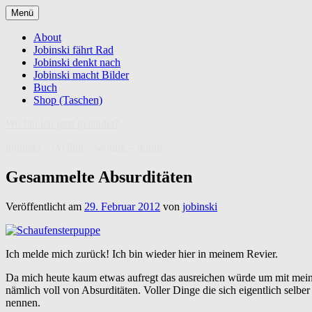
Zum
Menü
Inhalt
springen
About
Jobinski fährt Rad
Jobinski denkt nach
Jobinski macht Bilder
Buch
Shop (Taschen)
Wo bin ich jetzt gelandet?
jobinski – cycling – writing – doing
Gesammelte Absurditäten
Veröffentlicht am
29. Februar 2012
von
jobinski
Ich melde mich zurück! Ich bin wieder hier in meinem Revier.
Da mich heute kaum etwas aufregt das ausreichen würde um mit meiner 
nämlich voll von Absurditäten. Voller Dinge die sich eigentlich selber
nennen.