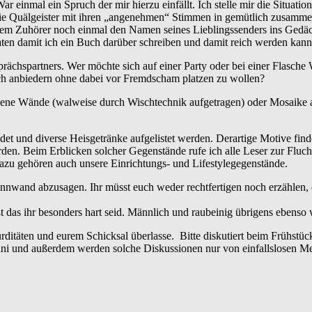
War einmal ein Spruch der mir hierzu einfällt. Ich stelle mir die Situa
 die Quälgeister mit ihren „angenehmen“ Stimmen in gemütlich zusammen 
 dem Zuhörer noch einmal den Namen seines Lieblingssenders ins Gedä
raten damit ich ein Buch darüber schreiben und damit reich werden kann
rächspartners. Wer möchte sich auf einer Party oder bei einer Flasche 
sch anbiedern ohne dabei vor Fremdscham platzen zu wollen?
chene Wände (walweise durch Wischtechnik aufgetragen) oder Mosaike a
et und diverse Heisgetränke aufgelistet werden. Derartige Motive find
den. Beim Erblicken solcher Gegenstände rufe ich alle Leser zur Fluc
Dazu gehören auch unsere Einrichtungs- und Lifestylegegenstände.
innwand abzusagen. Ihr müsst euch weder rechtfertigen noch erzählen,
t das ihr besonders hart seid. Männlich und raubeinig übrigens ebenso
urditäten und eurem Schicksal überlasse. Bitte diskutiert beim Frühstü
weini und außerdem werden solche Diskussionen nur von einfallslosen Men