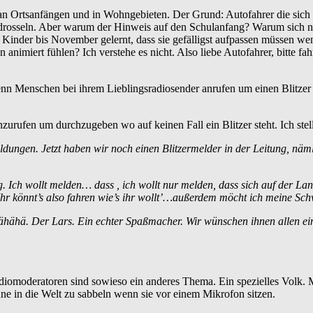
 an Ortsanfängen und in Wohngebieten. Der Grund: Autofahrer die sich
u drosseln. Aber warum der Hinweis auf den Schulanfang? Warum sich 
inder bis November gelernt, dass sie gefälligst aufpassen müssen wenn
nimiert fühlen? Ich verstehe es nicht. Also liebe Autofahrer, bitte fa
nn Menschen bei ihrem Lieblingsradiosender anrufen um einen Blitzer 
rufen um durchzugeben wo auf keinen Fall ein Blitzer steht. Ich stel
ldungen. Jetzt haben wir noch einen Blitzermelder in der Leitung, nämli
tig. Ich wollt melden… dass , ich wollt nur melden, dass sich auf der L
i. Ihr könnt’s also fahren wie’s ihr wollt’…außerdem möcht ich meine S
hähä. Der Lars. Ein echter Spaßmacher. Wir wünschen ihnen allen eine
adiomoderatoren sind sowieso ein anderes Thema. Ein spezielles Volk. 
une in die Welt zu sabbeln wenn sie vor einem Mikrofon sitzen.