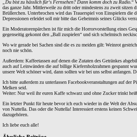
„Du bist zu hässlich für‘s Fernsehen? Dann komm doch zu Radio.
“ 
das ganze Jahr. Mittlerweile zu dritt oder mindestens zu zweit sitzen
Brüllerchen. Unterbrochen wird das Trauerspiel von Einspielern die
Depressionen erleidet soll mir bitte das Geheimnis seines Glücks ver
Ein Moderatorenpärchen ist für mich die Horrorvorstellung eines Gesp
gegenseitig gekonnt den „Ball zuspielen“ und sich schelmisch necki
Wo wir gerade bei Sachen sind die es zu meiden gilt: Weinrot gestri
noch nie schön.
Außerdem: Kaffeetassen auf denen die Zutaten des Getränkes abgebild
auch auf Leinwänden die auf billige Kiefernholzrahmen gespannt wur
unsere Welt schöner wird, dann sollten wir bei uns selbst anfangen. 
Ich bitte außerdem zu unterlassen Facebookveranstaltungen auf der P
Melken seid.
Weiter: Nur weil ihr euren Kaffe schwarz und ohne Zucker trinkt heiß
Ein letzter Punkt für heute bevor ich euch wieder in die Welt der Abs
von Nuttella. Das oder die Nuttella! Interessiert erstens keinen Sch
dazugehören.
Ich liebe euch alle!
Ähnliche Beiträge