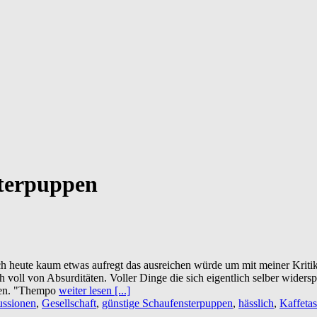
sterpuppen
 heute kaum etwas aufregt das ausreichen würde um mit meiner Kritik e
voll von Absurditäten. Voller Dinge die sich eigentlich selber widerspr
nnen. "Thempo
weiter lesen [...]
ussionen
,
Gesellschaft
,
günstige Schaufensterpuppen
,
hässlich
,
Kaffeta