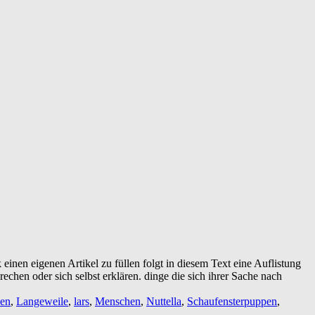
inen eigenen Artikel zu füllen folgt in diesem Text eine Auflistung
echen oder sich selbst erklären. dinge die sich ihrer Sache nach
sen
,
Langeweile
,
lars
,
Menschen
,
Nuttella
,
Schaufensterpuppen
,