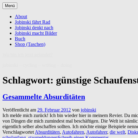
Zum
Menü
Inhalt
springen
About
Jobinski fährt Rad
Jobinski denkt nach
Jobinski macht Bilder
Buch
Shop (Taschen)
Wo bin ich jetzt gelandet?
jobinski – cycling – writing – doing
Schlagwort:
günstige Schaufen
Gesammelte Absurditäten
Veröffentlicht am
29. Februar 2012
von
jobinski
Ich melde mich zurück! Ich bin wieder hier in meinem Revier. Da mich
von Dingen die mich zumindest mal beschäftigen. Die Welt ist nämlich 
eigentlich selber abschaffen sollten. Ich möchte einige Beispiele ne
Verschlagwortet
Absurditäten
,
Autofahren
,
Autofahrer
,
die welt
,
Disk
schulanfang
,
staumeldungen
Schreib einen Kommentar