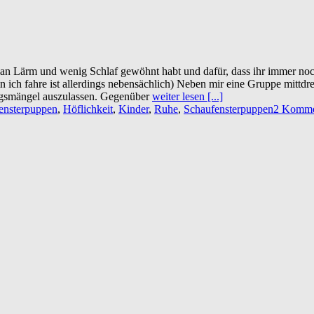
uch an Lärm und wenig Schlaf gewöhnt habt und dafür, dass ihr immer no
 ich fahre ist allerdings nebensächlich) Neben mir eine Gruppe mittdrei
ngsmängel auszulassen. Gegenüber
weiter lesen [...]
ensterpuppen
,
Höflichkeit
,
Kinder
,
Ruhe
,
Schaufensterpuppen
2 Komme