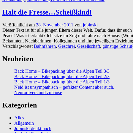
Halt die Fresse…Scheißkind!
Veröffentlicht am
28. November 2011
von
jobinski
Dieser Text ist für alle jungen Eltern dieser Welt. Dafür, dass ihr e
Peace! Was ist erlaubt? Ich sitze im Zug und fahre nach Hause. (Wohin
Bekannten, Nachbarinnen, Kolleginnen und ihre jeweiligen Erziehu
Verschlagwortet
Bahnfahren
,
Geschrei
,
Gesellschaft
,
günstige Schauf
Neuheiten
Back Home – Bikepacking über die Alpen Teil 3/3
Back Home – Bikepacking über die Alpen Teil 2/3
Back Home – Bikepacking über die Alpen Teil 1/3
Neid ist unsympathisch – gefakter Content aber auch.
Neurodivers und zuhause
Kategorien
Alles
Allgemein
Jobinski denkt nach