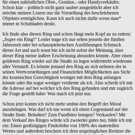
für einen nahöstlichen Obst-, Gemüse,- oder Handyverkäufer.
Schon klar – politisch nicht ganz sauber ausgedrückt aber ich
möchte meinen Lesern nur die Vorstellung des beschriebenen
Objektes ermöglichen. Kann ich auch nichts dafür wenn man*
immer in Schubladen denkt.
Ich finde also diesen Ring und schon fängt mein Kopf an zu rattern:
„Super ein Ring!“ Leider trage ich nur selten jenseits der fünften
Jahreszeit oder bei schauspielerischen Ausführungen Schmuck
dieser Art und auch sonst bin ich nicht sofort der Meinung, dass
dieser Ring meine äußere Erscheinung abrunden könnte. Aber einen
goldenen Ring wieder auf die Straße zu legen widerstrebt wiederum
aller Vernunft. Es könnte jemand den Ring an sich nehmen der in
seinen Wertvorstellungen und Finanziellen Möglichkeiten aus Sicht
der kosmischen Gerechtigkeit weniger mit dem Ring anfangen
könnte oder ihn sogar weniger verdiente als ich. Also schreib ich mir
die Adresse auf bei welcher ich den Ring gefunden und mir zugleich
die Frage gestellt habe: Was mach ich jetzt nur.
Schon jetzt komm ich nicht mehr umhin den Begriff der Moral
anzubringen. Was darf ich tun wenn ich einen Gegenstand auf der
Straße finde. Behalten? Zum Fundbüro bringen? Verkaufen? Mit
dem Verkauf des Ringes würde ich zweierlei gutes tun, bilde ich mir
ein: Einen großzügigen Finderlohn von 100% des materiellen
Wertes und außerdem beschere ich dem ursprünglichen Besitzer die