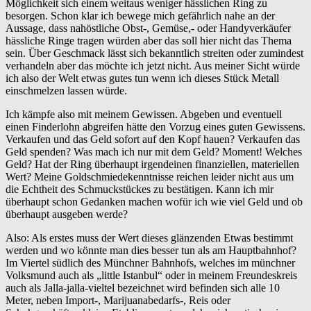
Möglichkeit sich einem weitaus weniger hässlichen Ring zu
besorgen. Schon klar ich bewege mich gefährlich nahe an der
Aussage, dass nahöstliche Obst-, Gemüse,- oder Handyverkäufer
hässliche Ringe tragen würden aber das soll hier nicht das Thema
sein. Über Geschmack lässt sich bekanntlich streiten oder zumindest
verhandeln aber das möchte ich jetzt nicht. Aus meiner Sicht würde
ich also der Welt etwas gutes tun wenn ich dieses Stück Metall
einschmelzen lassen würde.
Ich kämpfe also mit meinem Gewissen. Abgeben und eventuell
einen Finderlohn abgreifen hätte den Vorzug eines guten Gewissens.
Verkaufen und das Geld sofort auf den Kopf hauen? Verkaufen das
Geld spenden? Was mach ich nur mit dem Geld? Moment! Welches
Geld? Hat der Ring überhaupt irgendeinen finanziellen, materiellen
Wert? Meine Goldschmiedekenntnisse reichen leider nicht aus um
die Echtheit des Schmuckstückes zu bestätigen. Kann ich mir
überhaupt schon Gedanken machen wofür ich wie viel Geld und ob
überhaupt ausgeben werde?
Also: Als erstes muss der Wert dieses glänzenden Etwas bestimmt
werden und wo könnte man dies besser tun als am Hauptbahnhof?
Im Viertel südlich des Münchner Bahnhofs, welches im münchner
Volksmund auch als „little Istanbul“ oder in meinem Freundeskreis
auch als Jalla-jalla-vieltel bezeichnet wird befinden sich alle 10
Meter, neben Import-, Marijuanabedarfs-, Reis oder