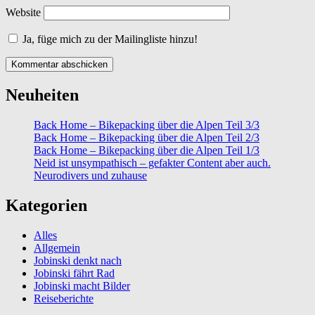
Website
Ja, füge mich zu der Mailingliste hinzu!
Neuheiten
Back Home – Bikepacking über die Alpen Teil 3/3
Back Home – Bikepacking über die Alpen Teil 2/3
Back Home – Bikepacking über die Alpen Teil 1/3
Neid ist unsympathisch – gefakter Content aber auch.
Neurodivers und zuhause
Kategorien
Alles
Allgemein
Jobinski denkt nach
Jobinski fährt Rad
Jobinski macht Bilder
Reiseberichte