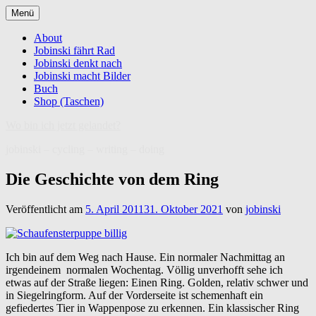
Zum
Menü
Inhalt
springen
About
Jobinski fährt Rad
Jobinski denkt nach
Jobinski macht Bilder
Buch
Shop (Taschen)
Wo bin ich jetzt gelandet?
jobinski – cycling – writing – doing
Die Geschichte von dem Ring
Veröffentlicht am
5. April 2011
31. Oktober 2021
von
jobinski
Ich bin auf dem Weg nach Hause. Ein normaler Nachmittag an
irgendeinem normalen Wochentag. Völlig unverhofft sehe ich
etwas auf der Straße liegen: Einen Ring. Golden, relativ schwer und
in Siegelringform. Auf der Vorderseite ist schemenhaft ein
gefiedertes Tier in Wappenpose zu erkennen. Ein klassischer Ring