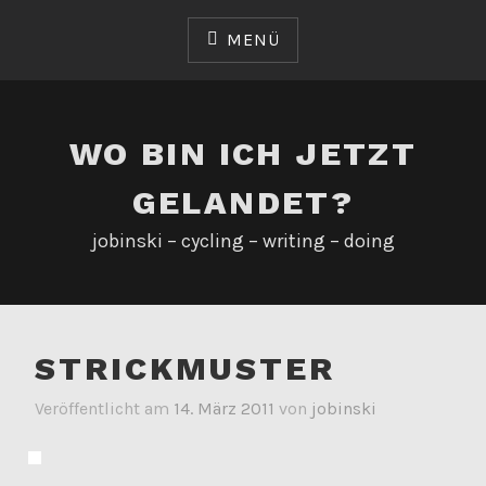
Zum
Inhalt
MENÜ
springen
WO BIN ICH JETZT
GELANDET?
jobinski – cycling – writing – doing
STRICKMUSTER
Veröffentlicht am
14. März 2011
von
jobinski