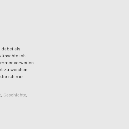
 dabei als
 wünschte ich
 immer verweilen
ht zu weichen
 die ich mir
t
,
Geschichte
,