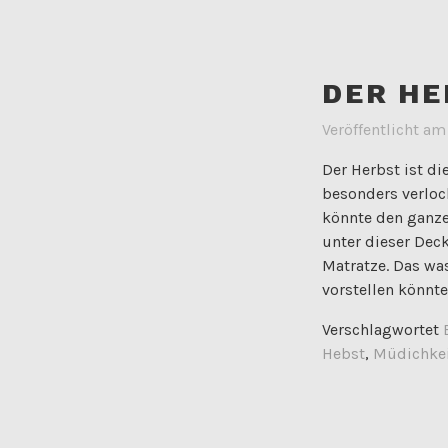
DER HE
Veröffentlicht a
Der Herbst ist di
besonders verlock
könnte den ganze
unter dieser Dec
Matratze. Das was
vorstellen könnte
Verschlagwortet
Hebst
,
Müdichke