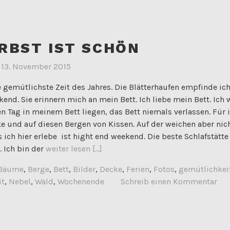
RBST IST SCHÖN
m
13. November 2015
e gemütlichste Zeit des Jahres. Die Blätterhaufen empfinde ich
end. Sie erinnern mich an mein Bett. Ich liebe mein Bett. Ich
n Tag in meinem Bett liegen, das Bett niemals verlassen. Für
ke und auf diesen Bergen von Kissen. Auf der weichen aber nic
 ich hier erlebe ist hight end weekend. Die beste Schlafstätte
. Ich bin der
weiter lesen [...]
Bäume
,
Berge
,
Bett
,
Bilder
,
Decke
,
Ferien
,
Fotos
,
gemütlichkei
it
,
Nebel
,
Wald
,
Wochenende
Schreib einen Kommentar