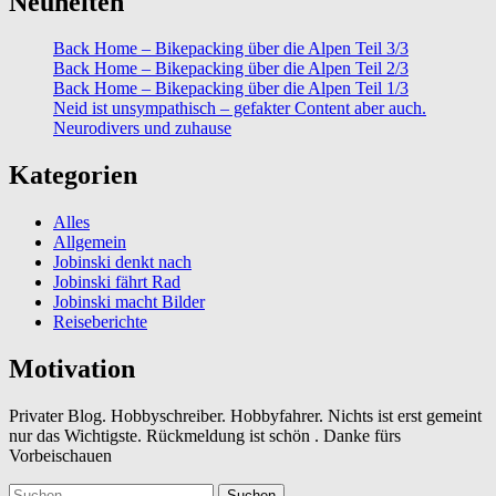
Neuheiten
Back Home – Bikepacking über die Alpen Teil 3/3
Back Home – Bikepacking über die Alpen Teil 2/3
Back Home – Bikepacking über die Alpen Teil 1/3
Neid ist unsympathisch – gefakter Content aber auch.
Neurodivers und zuhause
Kategorien
Alles
Allgemein
Jobinski denkt nach
Jobinski fährt Rad
Jobinski macht Bilder
Reiseberichte
Motivation
Privater Blog. Hobbyschreiber. Hobbyfahrer. Nichts ist erst gemeint
nur das Wichtigste. Rückmeldung ist schön . Danke fürs
Vorbeischauen
Suchen