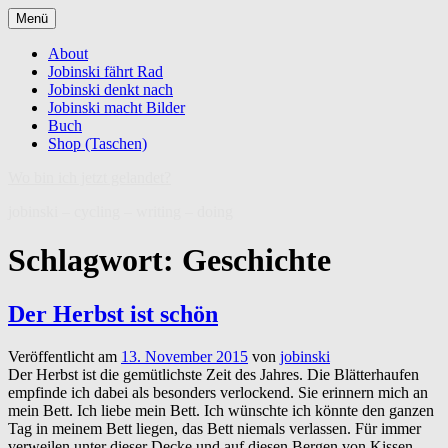
Zum
Menü
Inhalt
springen
About
Jobinski fährt Rad
Jobinski denkt nach
Jobinski macht Bilder
Buch
Shop (Taschen)
Wo bin ich jetzt gelandet?
jobinski – cycling – writing – doing
Schlagwort:
Geschichte
Der Herbst ist schön
Veröffentlicht am
13. November 2015
von
jobinski
Der Herbst ist die gemütlichste Zeit des Jahres. Die Blätterhaufen
empfinde ich dabei als besonders verlockend. Sie erinnern mich an
mein Bett. Ich liebe mein Bett. Ich wünschte ich könnte den ganzen
Tag in meinem Bett liegen, das Bett niemals verlassen. Für immer
verweilen unter dieser Decke und auf diesen Bergen von Kissen.