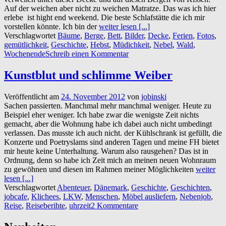
Auf der weichen aber nicht zu weichen Matratze. Das was ich hier
erlebe ist hight end weekend. Die beste Schlafstätte die ich mir
vorstellen könnte. Ich bin der
weiter lesen [...]
Verschlagwortet
Bäume
,
Berge
,
Bett
,
Bilder
,
Decke
,
Ferien
,
Fotos
,
gemütlichkeit
,
Geschichte
,
Hebst
,
Müdichkeit
,
Nebel
,
Wald
,
Wochenende
Schreib einen Kommentar
Kunstblut und schlimme Weiber
Veröffentlicht am
24. November 2012
von
jobinski
Sachen passierten. Manchmal mehr manchmal weniger. Heute zu
Beispiel eher weniger. Ich habe zwar die wenigste Zeit nichts
gemacht, aber die Wohnung habe ich dabei auch nicht umbedingt
verlassen. Das musste ich auch nicht. der Kühlschrank ist gefüllt, die
Konzerte und Poetryslams sind anderen Tagen und meine FH bietet
mir heute keine Unterhaltung. Warum also rausgehen? Das ist in
Ordnung, denn so habe ich Zeit mich an meinen neuen Wohnraum
zu gewöhnen und diesen im Rahmen meiner Möglichkeiten
weiter
lesen [...]
Verschlagwortet
Abenteuer
,
Dänemark
,
Geschichte
,
Geschichten
,
jobcafe
,
Klichees
,
LKW
,
Menschen
,
Möbel ausliefern
,
Nebenjob
,
Reise
,
Reiseberihte
,
uhrzeit
2 Kommentare