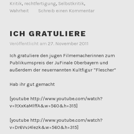
Kritik
,
rechtfertigung
,
Selbstkritik
,
Wahrheit
Schreib einen Kommentar
ICH GRATULIERE
Veröffentlicht am
27. November 2011
Ich gratuliere den jugen Filmemacherinnen zum
Publikumspreis der JuFinale Oberbayern und
außerdem der neuernannten Kultfigur “Flescher”
Hab ihr gut gemacht
[youtube http://www.youtube.com/watch?
v=ltXxKaMlffA&w=560&h=315]
[youtube http://www.youtube.com/watch?
v=Dr6VvJ4lezk&w=560&h=315]