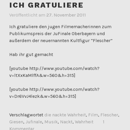
ICH GRATULIERE
Veröffentlicht am
27. November 2011
Ich gratuliere den jugen Filmemacherinnen zum
Publikumspreis der JuFinale Oberbayern und
außerdem der neuernannten Kultfigur “Flescher”
Hab ihr gut gemacht
[youtube http://www.youtube.com/watch?
v=ltXxKaMlffA&w=560&h=315]
[youtube http://www.youtube.com/watch?
v=Dr6VvJ4lezk&w=560&h=315]
Verschlagwortet
die nackte Wahrheit
,
Film
,
Flescher
,
Giesen
,
Jufinale
,
Musik
,
Nackt
,
Wahrheit
1
Kommentar