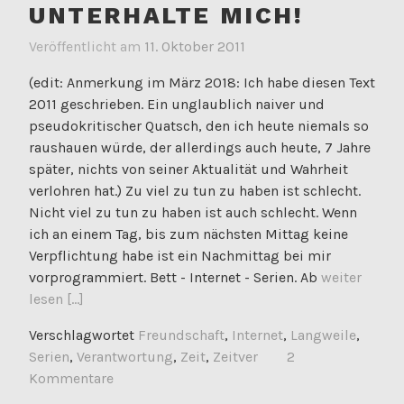
UNTERHALTE MICH!
Veröffentlicht am
11. Oktober 2011
(edit: Anmerkung im März 2018: Ich habe diesen Text
2011 geschrieben. Ein unglaublich naiver und
pseudokritischer Quatsch, den ich heute niemals so
raushauen würde, der allerdings auch heute, 7 Jahre
später, nichts von seiner Aktualität und Wahrheit
verlohren hat.) Zu viel zu tun zu haben ist schlecht.
Nicht viel zu tun zu haben ist auch schlecht. Wenn
ich an einem Tag, bis zum nächsten Mittag keine
Verpflichtung habe ist ein Nachmittag bei mir
vorprogrammiert. Bett - Internet - Serien. Ab
weiter
lesen [...]
Verschlagwortet
Freundschaft
,
Internet
,
Langweile
,
Serien
,
Verantwortung
,
Zeit
,
Zeitver
2
Kommentare