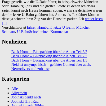
Frage gestellt, wie die U-Bahnfahrer, in beispielsweise München
oder Hamburg, (das sind die großen Städte zu denen ich etwas
sagen kann) nach Hause kommen sollen, wenn sie derjenige waren
der die letzte U-Bahn gefahren hat. Anders als Taxifahrer können
diese ja schwer ihren Zug vor der Haustüre parken. Ich
weiter lesen
[...]
Verschlagwortet
fahrer
,
Hamburg
,
letzte U-Bahn
,
München
,
Schmarn
,
U-Bahn
Schreib einen Kommentar
Neuheiten
Back Home – Bikepacking über die Alpen Teil 3/3
Back Home – Bikepacking über die Alpen Teil 2/3
Back Home – Bikepacking über die Alpen Teil 1/3
Neid ist unsympathisch – gefakter Content aber auch.
Neurodivers und zuhause
Kategorien
Alles
Allgemein
Jobinski denkt nach
Jobinski fährt Rad
Jobinski macht Bilder