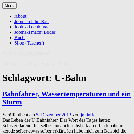
Zum
Menü
Inhalt
springen
About
Jobinski fährt Rad
Jobinski denkt nach
Jobinski macht Bilder
Buch
Shop (Taschen)
Wo bin ich jetzt gelandet?
jobinski – cycling – writing – doing
Schlagwort:
U-Bahn
Bahnfahrer, Wassertemperaturen und ein
Sturm
Veröffentlicht am
5. Dezember 2013
von
jobinski
Das Leben der U-Bahnfahrer. Das Wort des Tages lautet:
Selbsterklärend. Ich selber bin auch selbst erklärend. Ich habe mir
gerade selber etwas selber erklärt. Ich habe mich zum Beispiel die